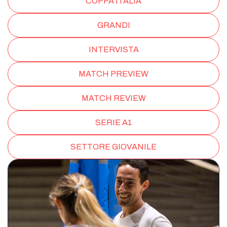
COPPA ITALIA
GRANDI
INTERVISTA
MATCH PREVIEW
MATCH REVIEW
SERIE A1
SETTORE GIOVANILE