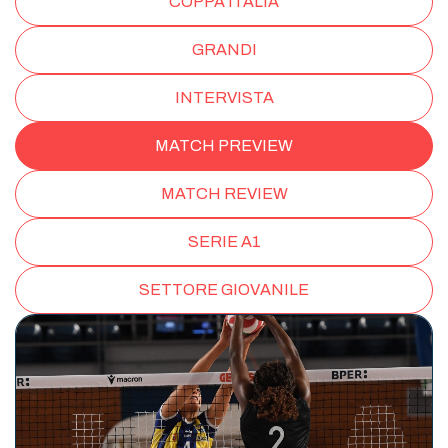
COPPA ITALIA
GRANDI
INTERVISTA
MATCH PREVIEW
MATCH REVIEW
SERIE A1
SETTORE GIOVANILE