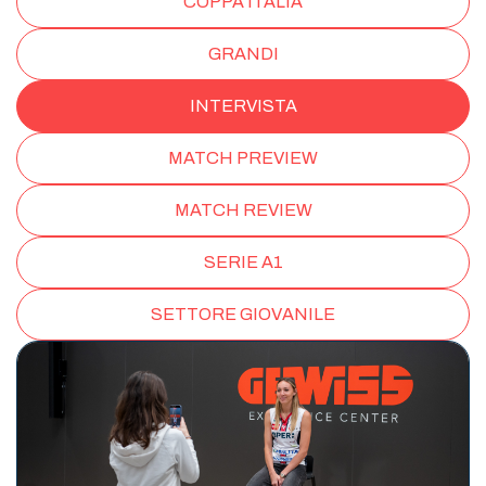
COPPA ITALIA
GRANDI
INTERVISTA
MATCH PREVIEW
MATCH REVIEW
SERIE A1
SETTORE GIOVANILE