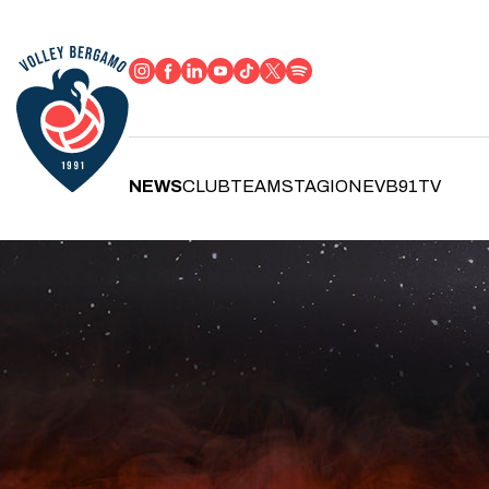
NEWS
CLUB
TEAM
STAGIONE
VB91TV