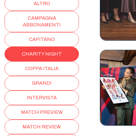
ALTRO
CAMPAGNA
ABBONAMENTI
CAPITANO
CHARITY NIGHT
COPPA ITALIA
GRANDI
INTERVISTA
MATCH PREVIEW
MATCH REVIEW