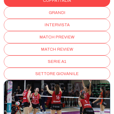
COPPA ITALIA
GRANDI
INTERVISTA
MATCH PREVIEW
MATCH REVIEW
SERIE A1
SETTORE GIOVANILE