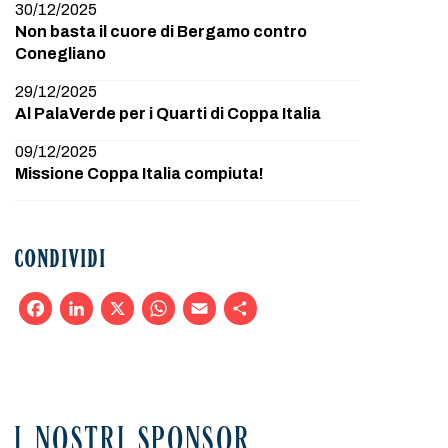
30/12/2025
Non basta il cuore di Bergamo contro
Conegliano
29/12/2025
Al PalaVerde per i Quarti di Coppa Italia
09/12/2025
Missione Coppa Italia compiuta!
CONDIVIDI
Facebook
LinkedIn
X
WhatsApp
Email
Condividi
I NOSTRI SPONSOR