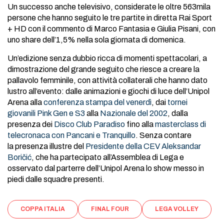
Un successo anche televisivo, considerate le oltre 563mila
persone che hanno seguito le tre partite in diretta Rai Sport
+ HD con il commento di Marco Fantasia e Giulia Pisani, con
uno share dell’1,5% nella sola giornata di domenica.
Un’edizione senza dubbio ricca di momenti spettacolari, a
dimostrazione del grande seguito che riesce a creare la
pallavolo femminile, con attività collaterali che hanno dato
lustro all’evento: dalle animazioni e giochi di luce dell’Unipol
Arena alla
conferenza stampa del venerdì
, dai
tornei
giovanili Pink Gen e S3
alla
Nazionale del 2002
, dalla
presenza dei
Disco Club Paradiso
fino alla
masterclass di
telecronaca con Pancani e Tranquillo
. Senza contare
la presenza illustre del
Presidente della CEV Aleksandar
Boričić
, che ha partecipato all’Assemblea di Lega e
osservato dal parterre dell’Unipol Arena lo show messo in
piedi dalle squadre presenti.
COPPA ITALIA
FINAL FOUR
LEGA VOLLEY