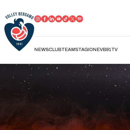
NEWS
CLUB
TEAM
STAGIONE
VB91TV