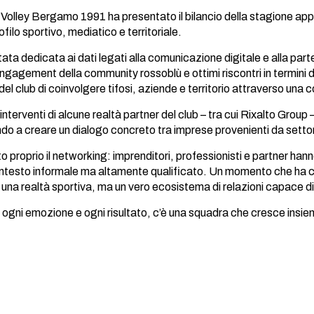
 Volley Bergamo 1991 ha presentato il bilancio della stagione ap
rofilo sportivo, mediatico e territoriale.
ata dedicata ai dati legati alla comunicazione digitale e alla part
ngagement della community rossoblù e ottimi riscontri in termini d
l club di coinvolgere tifosi, aziende e territorio attraverso una 
i interventi di alcune realtà partner del club – tra cui Rixalto Grou
do a creare un dialogo concreto tra imprese provenienti da settori
o proprio il networking: imprenditori, professionisti e partner hann
contesto informale ma altamente qualificato. Un momento che h
 una realtà sportiva, ma un vero ecosistema di relazioni capace d
 ogni emozione e ogni risultato, c’è una squadra che cresce insiem