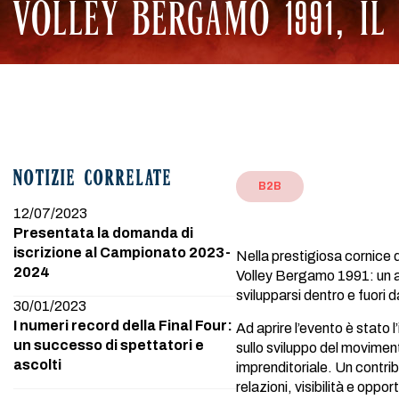
VOLLEY BERGAMO 1991, IL
NOTIZIE CORRELATE
B2B
12/07/2023
Presentata la domanda di
iscrizione al Campionato 2023-
Nella prestigiosa cornice 
2024
Volley Bergamo 1991: un ap
svilupparsi dentro e fuori 
30/01/2023
I numeri record della Final Four:
Ad aprire l’evento è stato
un successo di spettatori e
sullo sviluppo del moviment
ascolti
imprenditoriale. Un contri
relazioni, visibilità e oppo