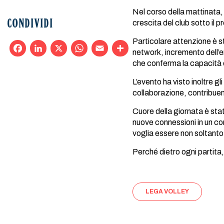
Nel corso della mattinata,
crescita del club sotto il p
CONDIVIDI
Particolare attenzione è st
network, incremento dell’e
che conferma la capacità de
Facebook
LinkedIn
X
WhatsApp
Email
Condividi
L’evento ha visto inoltre gl
collaborazione, contribuen
Cuore della giornata è stat
nuove connessioni in un 
voglia essere non soltanto
Perché dietro ogni partita,
LEGA VOLLEY