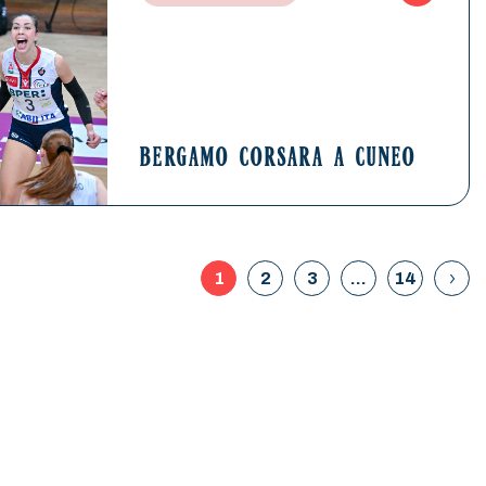
BERGAMO CORSARA A CUNEO
1
2
3
…
14