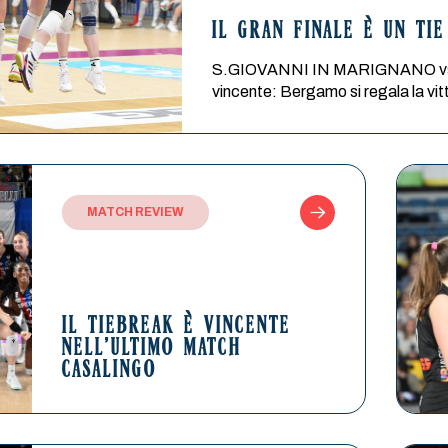
IL GRAN FINALE È UN TI
S.GIOVANNI IN MARIGNANO vs BER
vincente: Bergamo si regala la vit
MATCH REVIEW
IL TIEBREAK È VINCENTE
NELL’ULTIMO MATCH
CASALINGO