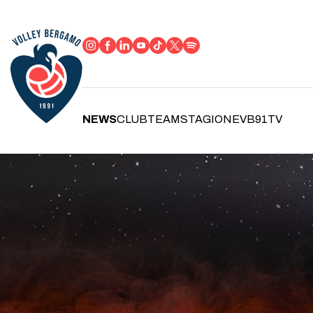
NEWS
CLUB
TEAM
STAGIONE
VB91TV