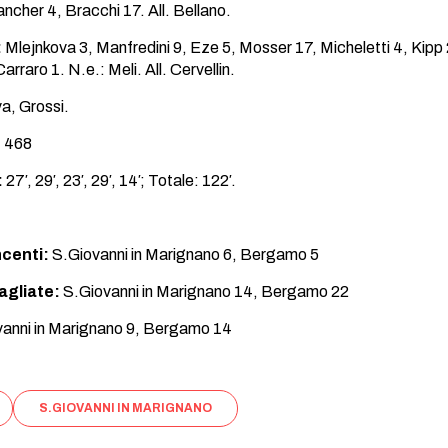
ancher 4, Bracchi 17. All. Bellano.
:
Mlejnkova 3, Manfredini 9, Eze 5, Mosser 17, Micheletti 4, Kipp 2
arraro 1. N.e.: Meli. All. Cervellin.
, Grossi.
:
468
:
27′, 29′, 23′, 29′, 14′; Totale: 122′.
ncenti:
S.Giovanni in Marignano 6, Bergamo 5
agliate:
S.Giovanni in Marignano 14, Bergamo 22
anni in Marignano 9, Bergamo 14
S.GIOVANNI IN MARIGNANO