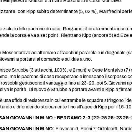
n Mlejnkova e Mosser e a tratti Bolzonetti e Cese Montalvo.
frizzante, con Kipp subito determinante (5, 62%), Manfredini perf
arziale è delle padrone di casa: Bergamo sfiora la rimonta insere
rende la corsa e va a set point. Rientrano Kipp (ancora 5) ed Eze e
n Mosser brava ad alternare attacchi in parallela e in diagonale (sa
iovanni a portarsi al comando e sul due a uno.
serisce Strubbe (3 attacchi, 100%, e 2 muri) e Cese Montalvo (7) 
mo, ma le padrone di casa recuperano e innescano il sorpasso co
e rossoblù gestiscono il vantaggio fino al 23-20, poi S.Giovanni ri
i va in parità. Di nuovo è Strubbe a portare avanti e Kipp a firmare
le è una sfida di resistenza in cui entrambe le squadre stringono i
ttando e difendendo stoicamente fino all’aqce di Kipp per il 15-10
AN GIOVANNI IN M.NO – BERGAMO 2-3 (22-25 25-23 25-
AN GIOVANNI IN M.NO:
Piovesan 9, Parini 7, Ortolani 6, Nardo