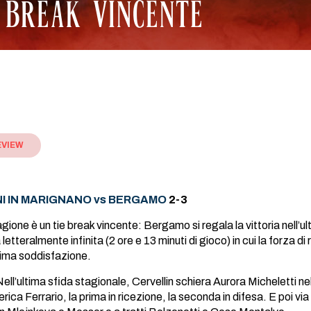
E BREAK VINCENTE
EVIEW
I IN MARIGNANO vs BERGAMO
2-3
stagione è un tie break vincente: Bergamo si regala la vittoria nell
 letteralmente infinita (2 ore e 13 minuti di gioco) in cui la forza d
ltima soddisfazione.
ell’ultima sfida stagionale, Cervellin schiera Aurora Micheletti ne
rica Ferrario, la prima in ricezione, la seconda in difesa. E poi v