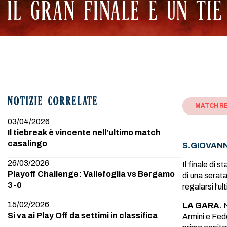
IL GRAN FINALE È UN TI
NOTIZIE CORRELATE
MATCH R
03/04/2026
Il tiebreak è vincente nell’ultimo match
casalingo
S.GIOVANN
26/03/2026
Il finale di 
Playoff Challenge: Vallefoglia vs Bergamo
di una serata
3-0
regalarsi l’u
15/02/2026
LA GARA.
N
Si va ai Play Off da settimi in classifica
Armini e Fede