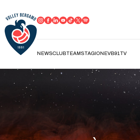
NEWS
CLUB
TEAM
STAGIONE
VB91TV