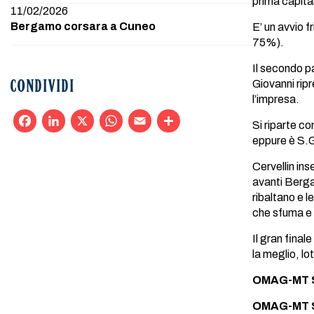
prima capita
11/02/2026
Bergamo corsara a Cuneo
E’ un avvio 
75%).
Il secondo p
Giovanni rip
CONDIVIDI
l’impresa.
Si riparte co
eppure è S.G
Facebook
LinkedIn
X
WhatsApp
Email
Condividi
Cervellin in
avanti Berga
ribaltano e l
che sfuma e s
Il gran fina
la meglio, lo
OMAG-MT S
OMAG-MT S