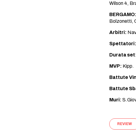
Wilson 4, Br
BERGAMO
Bolzonetti, C
Arbitri:
Nava
Spettatori
Durata set
MVP:
Kipp.
Battute Vi
Battute Sb
Muri:
S.Giov
REVIEW