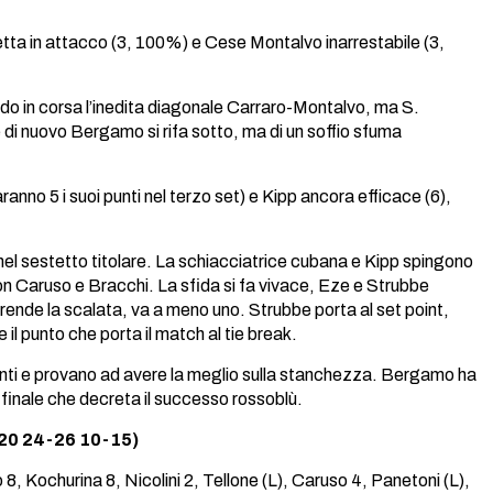
etta in attacco (3, 100%) e Cese Montalvo inarrestabile (3,
ndo in corsa l’inedita diagonale Carraro-Montalvo, ma S.
 di nuovo Bergamo si rifa sotto, ma di un soffio sfuma
ranno 5 i suoi punti nel terzo set) e Kipp ancora efficace (6),
nel sestetto titolare. La schiacciatrice cubana e Kipp spingono
n Caruso e Bracchi. La sfida si fa vivace, Eze e Strubbe
prende la scalata, va a meno uno. Strubbe porta al set point,
 il punto che porta il match al tie break.
 denti e provano ad avere la meglio sulla stanchezza. Bergamo ha
 finale che decreta il successo rossoblù.
20 24-26 10-15)
 8, Kochurina 8, Nicolini 2, Tellone (L), Caruso 4, Panetoni (L),