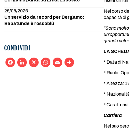
inserirsi in
26/05/2026
Nel corso del
Un servizio da record per Bergamo:
capacità di g
Babatunde è rossoblù
“Sono molto 
un’opportuni
grande valor
CONDIVIDI
LA SCHED
* Data di Na
Facebook
LinkedIn
X
WhatsApp
Email
Condividi
* Ruolo: Op
* Altezza: 
* Nazionalità
* Caratterist
Carriera
Nel suo perc