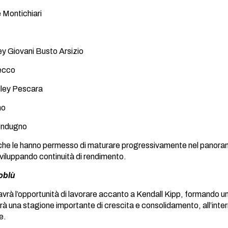
 Montichiari
ley Giovani Busto Arsizio
ecco
lley Pescara
no
lendugno
he le hanno permesso di maturare progressivamente nel panorama d
sviluppando continuità di rendimento.
oblù
rà l’opportunità di lavorare accanto a Kendall Kipp, formando un
rà una stagione importante di crescita e consolidamento, all’inte
e.