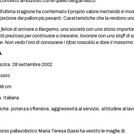
 un contesto ambizioso come quello bergamasco.
l’ultima stagione ha confermato il proprio valore mettendo in most
estione dei palloni più pesanti. Caratteristiche che la rendono un
felice di arrivare a Bergamo, una società con una storia importan
tà preziosa per continuare a crescere, lavorare con uno staff di
e. Non vedo l’ora di conoscere i tifosi rossoblù e dare il massimo
A
scita: 28 settembre 2002
posto
188 cm
: Italiana
iche: potenza offensiva, aggressività al servizio, attitudine al la
orso pallavolistico Maria Teresa Bassi ha vestito le maglie di: