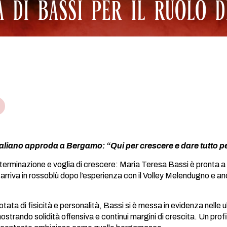
 DI BASSI PER IL RUOLO D
taliano approda a Bergamo: “Qui per crescere e dare tutto p
erminazione e voglia di crescere: Maria Teresa Bassi è pronta a 
arriva in rossoblù dopo l’esperienza con il Volley Melendugno e andrà
tata di fisicità e personalità, Bassi si è messa in evidenza nelle 
strando solidità offensiva e continui margini di crescita. Un profi