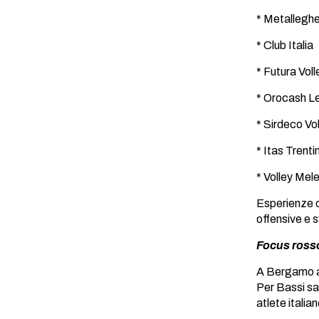
* Metalleghe
* Club Italia
* Futura Vol
* Orocash L
* Sirdeco Vo
* Itas Trenti
* Volley Me
Esperienze c
offensive e 
Focus ross
A Bergamo av
Per Bassi sa
atlete italian