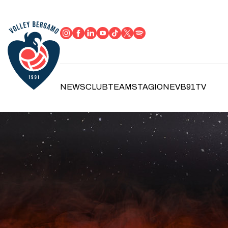
NEWS
CLUB
TEAM
STAGIONE
VB91TV