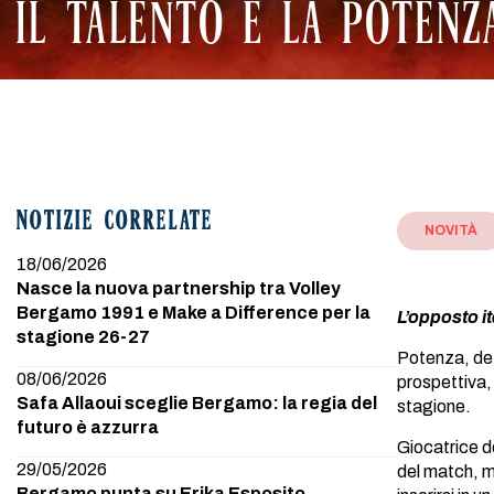
IL TALENTO E LA POTENZA
NOTIZIE CORRELATE
NOVITÀ
18/06/2026
Nasce la nuova partnership tra Volley
Bergamo 1991 e Make a Difference per la
L’opposto i
stagione 26-27
Potenza, det
08/06/2026
prospettiva, 
Safa Allaoui sceglie Bergamo: la regia del
stagione.
futuro è azzurra
Giocatrice do
29/05/2026
del match, mo
Bergamo punta su Erika Esposito