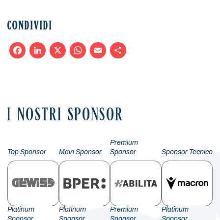
CONDIVIDI
Facebook
LinkedIn
X
WhatsApp
Email
Condividi
I NOSTRI SPONSOR
Premium
Top Sponsor
Main Sponsor
Sponsor
Sponsor Tecnico
Platinum
Platinum
Premium
Platinum
Sponsor
Sponsor
Sponsor
Sponsor