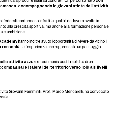
tinua a produrre risultati concreti. Un percorso nato
con
ergamasca, accompagnando le giovani atlete dall’attività
si federali confermano infatti la qualità del lavoro svolto in
anto alla crescita sportiva, ma anche alla formazione personale
za e ambizione.
o Academy
hanno inoltre avuto l’opportunità di vivere da vicino il
a rossoblù
. Un’esperienza che rappresenta un passaggio
nelle attività azzurre
testimonia così la solidità di un
ompagnare i talenti del territorio verso i più alti livelli
ività Giovanili Femminili, Prof. Marco Mencarelli, ha convocato
onale: