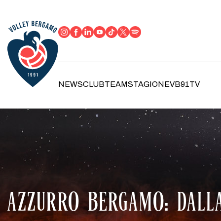
NEWS
CLUB
TEAM
STAGIONE
VB91TV
AZZURRO BERGAMO: DALLA