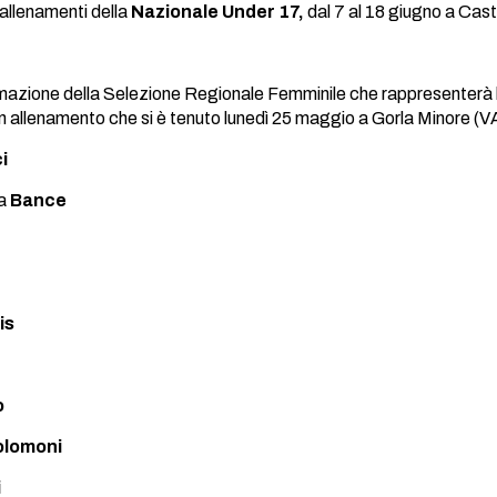
 allenamenti della
Nazionale Under 17,
dal 7 al 18 giugno a Cas
ormazione della Selezione Regionale Femminile che rappresenterà 
n allenamento che si è tenuto lunedì 25 maggio a Gorla Minore (
i
na
Bance
is
o
lomoni
i