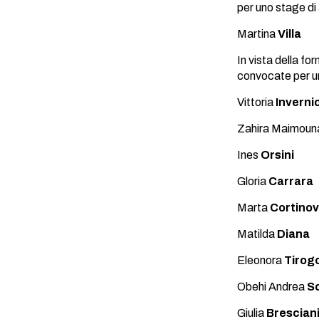
per uno stage di
Martina
Villa
In vista della f
convocate per u
Vittoria
Invernic
Zahira Maimou
Ines
Orsini
Gloria
Carrara
Marta
Cortinov
Matilda
Diana
Eleonora
Tirog
Obehi Andrea
So
Giulia
Brescian