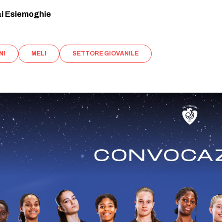
i Esiemoghie
NI
MELI
SETTORE GIOVANILE