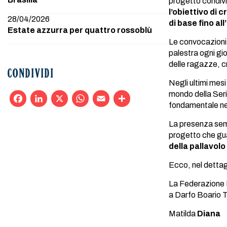
progetto condivi
l’obiettivo di 
28/04/2026
di base fino all’
Estate azzurra per quattro rossoblù
Le convocazioni d
palestra ogni gi
delle ragazze, 
CONDIVIDI
Negli ultimi mes
mondo della Ser
fondamentale nel
Facebook
LinkedIn
X
WhatsApp
Email
Condividi
La presenza sem
progetto che gua
della pallavolo 
Ecco, nel dettag
La Federazione I
a Darfo Boario T
Matilda
Diana