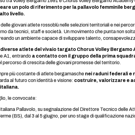
so tra Volley Bergamo 1991 e Chorus Volley Bergamo Academy con
creare un polo di riferimento per la pallavolo femminile b
alto livello.
elle giovani atlete rossoblù nelle selezioni territoriali e nei percor
orno da tecnici, staff e società. Un movimento che punta non solt
creando un ambiente capace di sviluppare talento, consapevolez
i
diverse atlete del vivaio targato Chorus Volley Bergam
ie A1, entrando
a contatto con il gruppo della prima squadr
 percorso di crescita delle giovani promesse del territorio.
pre più costante di atlete bergamasche
nei raduni federali e 
rda al futuro con identità e visione:
costruire, valorizzare e acc
italiana.
lio, le convocate:
taliana Pallavolo, su segnalazione del Direttore Tecnico delle Att
erme (BS), dal 3 al 5 giugno, per uno stage di qualificazione nazi