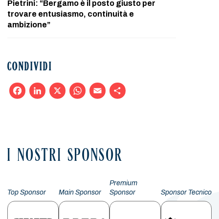
Pietrini: “Bergamo è il posto giusto per
trovare entusiasmo, continuità e
ambizione”
CONDIVIDI
Facebook
LinkedIn
X
WhatsApp
Email
Condividi
I NOSTRI SPONSOR
Premium
Top Sponsor
Main Sponsor
Sponsor
Sponsor Tecnico