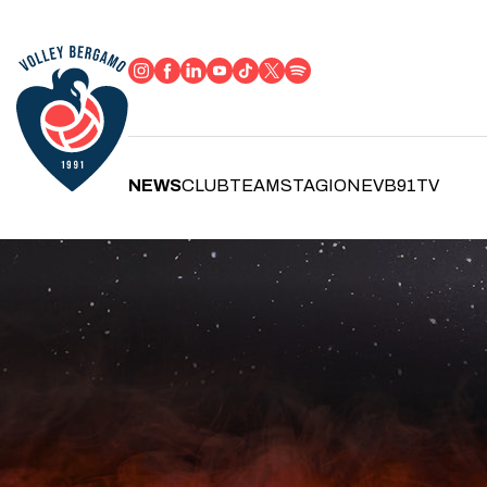
NEWS
CLUB
TEAM
STAGIONE
VB91TV