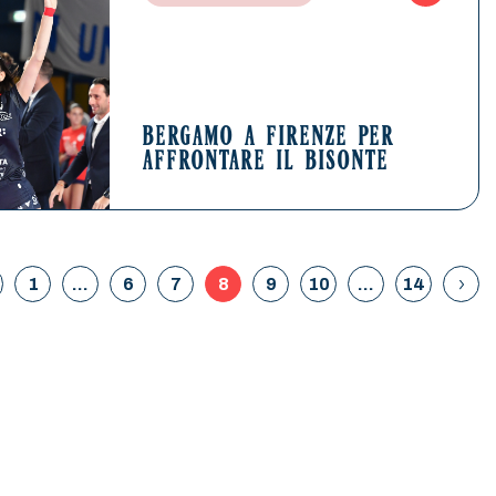
BERGAMO A FIRENZE PER
AFFRONTARE IL BISONTE
1
…
6
7
8
9
10
…
14