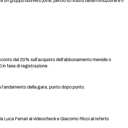
e un gruppo davvero forte, perciò la nostra determinazione e il
 sconto del 20% sull’acquisto dell’abbonamento mensile o
in fase di registrazione.
à l’andamento della gara, punto dopo punto.
da Luca Ferrari al videocheck e Giacomo Ricci al referto