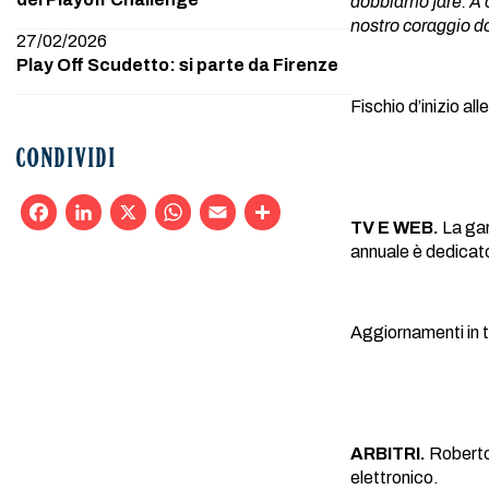
dobbiamo fare. A c
nostro coraggio d
27/02/2026
Play Off Scudetto: si parte da Firenze
Fischio d’inizio al
CONDIVIDI
TV E WEB.
La gar
Facebook
LinkedIn
X
WhatsApp
Email
Condividi
annuale è dedicat
Aggiornamenti in t
ARBITRI.
Roberto 
elettronico.