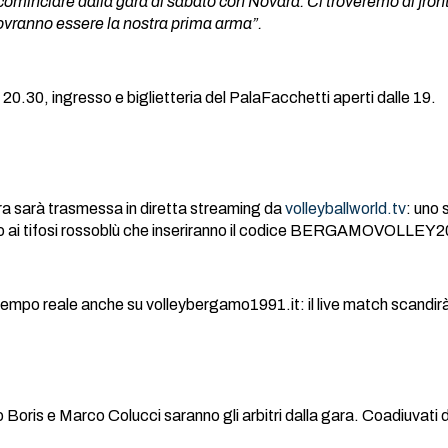
ominciare dalla gara di sabato con Novara. Ci troveremo di front
ovranno essere la nostra prima arma”.
le 20.30, ingresso e biglietteria del PalaFacchetti aperti dalle 19.
a sarà trasmessa in diretta streaming da
volleyballworld.tv
: uno
o ai tifosi rossoblù che inseriranno il codice BERGAMOVOLLEY20 
empo reale anche su volleybergamo1991.it: il live match scandir
Boris e Marco Colucci saranno gli arbitri dalla gara. Coadiuvati 