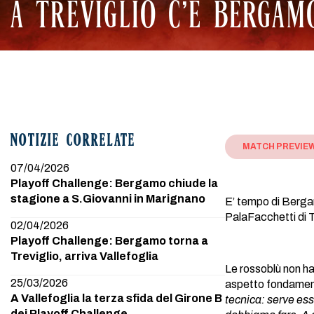
A TREVIGLIO C’È BERGAMO
NOTIZIE CORRELATE
MATCH PREVIE
07/04/2026
Playoff Challenge: Bergamo chiude la
stagione a S.Giovanni in Marignano
E’ tempo di Bergam
PalaFacchetti di T
02/04/2026
Playoff Challenge: Bergamo torna a
Treviglio, arriva Vallefoglia
Le rossoblù non han
25/03/2026
aspetto fondamen
A Vallefoglia la terza sfida del Girone B
tecnica: serve esse
dei Playoff Challenge