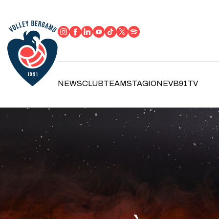
NEWS
CLUB
TEAM
STAGIONE
VB91TV