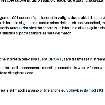
n test per capire quanto stiamo crescendo
e quanta sicurezza n
Bergamo 1991 scenderà portandosi
in valigia due dubbi
: il primo
o l’infortunio al ginocchio subìto prima del match con Scandicci, 
quando Aurora
Pistolesi
ha riportato un infortunio alla caviglia si
 rifinitura si potrà stabilire se sarà del match.
che in diretta televisiva su
RAISPORT
, sarà trasmessa in strea
quisto dell’abbonamento mensile o annuale alla web tv è riservato a
e di registrazione.
reale
sul match saranno on line anche
su
volleybergamo1991.