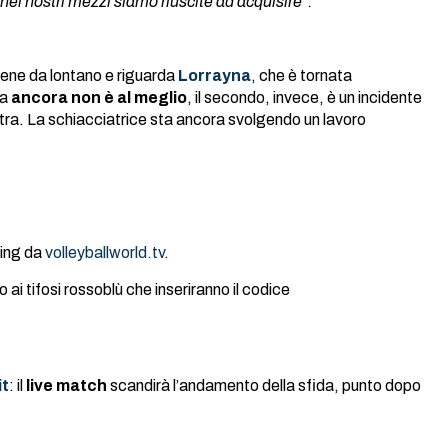
ei nostri mezzi siamo riuscite ad acquisire”.
 viene da lontano e riguarda
Lorrayna
, che è tornata
ma
ancora non è al meglio
, il secondo, invece, è un incidente
nistra. La schiacciatrice sta ancora svolgendo un lavoro
ming da
volleyballworld.tv
.
i tifosi rossoblù che inseriranno il codice
it
: il
live match
scandirà l’andamento della sfida, punto dopo