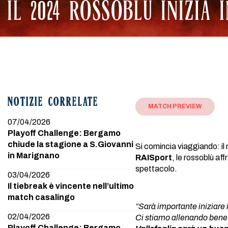
IL 2024 ROSSOBLÙ INIZIA
NOTIZIE CORRELATE
MATCH PREVIEW
07/04/2026
Playoff Challenge: Bergamo
chiude la stagione a S.Giovanni
Si comincia viaggiando: i
in Marignano
RAISport
, le rossoblù af
spettacolo.
03/04/2026
Il tiebreak è vincente nell’ultimo
match casalingo
“Sarà importante iniziare 
02/04/2026
Ci stiamo allenando bene e
Playoff Challenge: Bergamo