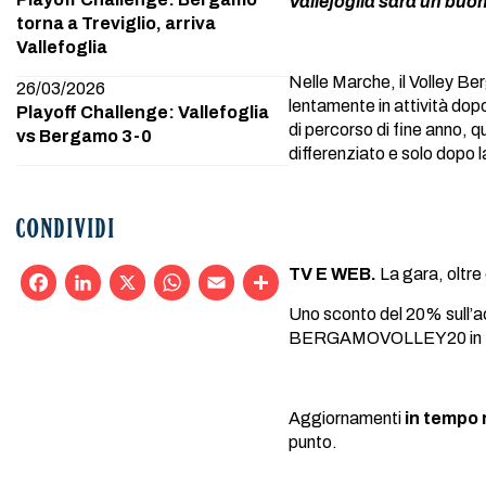
Vallefoglia sarà un buo
torna a Treviglio, arriva
Vallefoglia
Nelle Marche, il Volley 
26/03/2026
lentamente in attività dop
Playoff Challenge: Vallefoglia
di percorso di fine anno, 
vs Bergamo 3-0
differenziato e solo dopo la
CONDIVIDI
TV E WEB.
La gara, oltre 
Uno sconto del 20% sull’ac
Facebook
LinkedIn
X
WhatsApp
Email
Condividi
BERGAMOVOLLEY20 in fas
Aggiornamenti
in tempo 
punto.