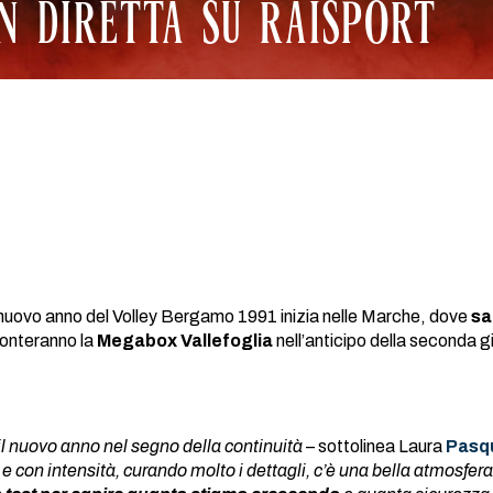
 IN DIRETTA SU RAISPORT
l nuovo anno del Volley Bergamo 1991 inizia nelle Marche, dove
sa
fronteranno la
Megabox Vallefoglia
nell’anticipo della seconda g
il nuovo anno nel segno della continuità
– sottolinea Laura
Pasq
 con intensità, curando molto i dettagli, c’è una bella atmosfer