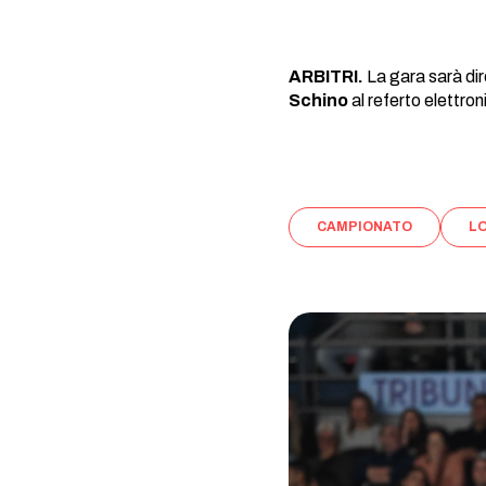
ARBITRI.
La gara sarà dir
Schino
al referto elettron
CAMPIONATO
L