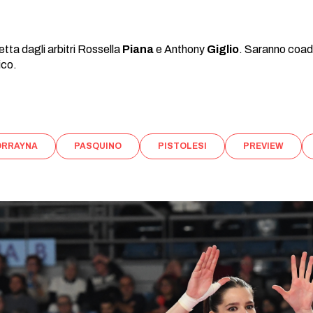
etta dagli arbitri Rossella
Piana
e Anthony
Giglio
. Saranno coad
ico.
ORRAYNA
PASQUINO
PISTOLESI
PREVIEW