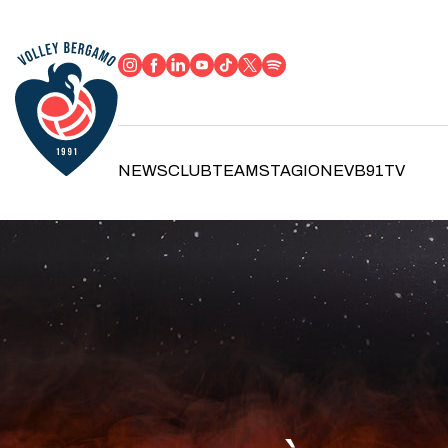
NEWS
CLUB
TEAM
STAGIONE
VB91TV