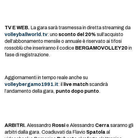
TV E WEB.
La gara sarà trasmessa in diretta streaming da
volleyballworld.tv
: uno
sconto del 20%
sull’acquisto
dell’abbonamento mensile o annuale è riservato ai tifosi
rossoblù che inseriranno il codice
BERGAMOVOLLEY20
in
fase di registrazione.
Aggiornamenti in tempo reale anche su
volleybergamo1991.it
: il
live match
scandirà
l’andamento della gara,
punto dopo punto
.
ARBITRI.
Alessandro
Rossi
e Alessandro
Cerra
saranno gli
arbitri dalla gara. Coadiuvati da Flavio
Spatola
al