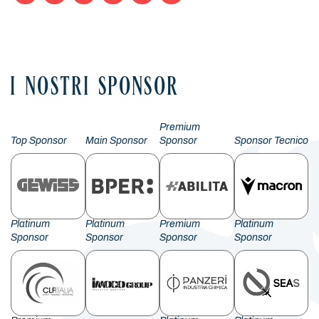
Facebook
LinkedIn
X
WhatsApp
Email
Condividi
I NOSTRI SPONSOR
Premium
Top Sponsor
Main Sponsor
Sponsor
Sponsor Tecnico
Platinum
Platinum
Premium
Platinum
Sponsor
Sponsor
Sponsor
Sponsor