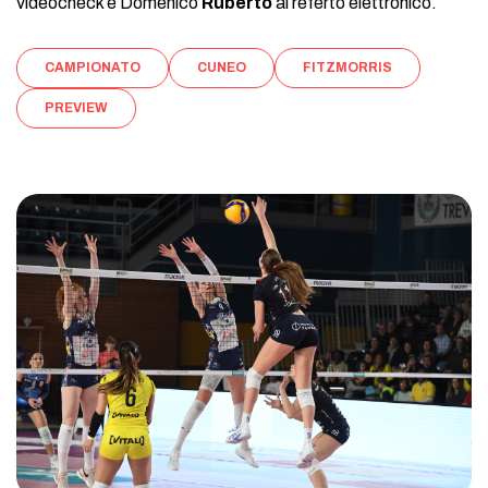
videocheck e Domenico
Ruberto
al referto elettronico.
CAMPIONATO
CUNEO
FITZMORRIS
PREVIEW