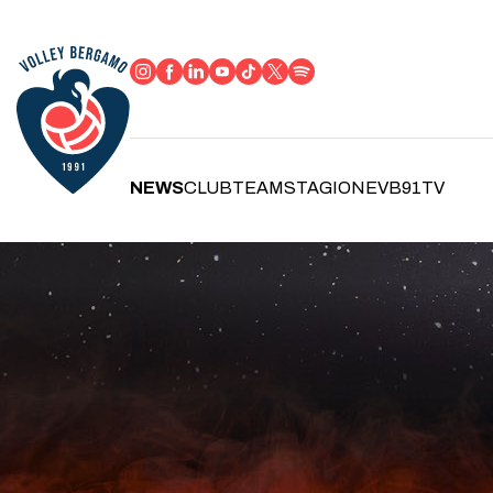
NEWS
CLUB
TEAM
STAGIONE
VB91TV