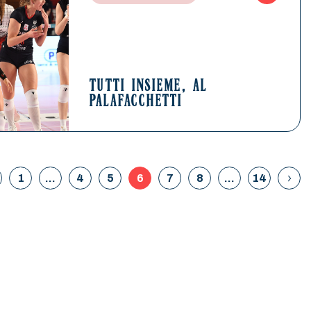
TUTTI INSIEME, AL
PALAFACCHETTI
1
…
4
5
6
7
8
…
14