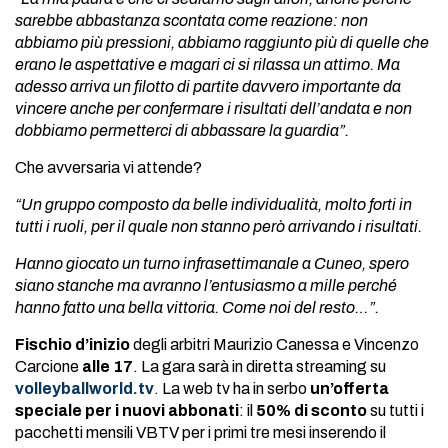
sarebbe abbastanza scontata come reazione: non
abbiamo più pressioni, abbiamo raggiunto più di quelle che
erano le aspettative e magari ci si rilassa un attimo. Ma
adesso arriva un filotto di partite davvero importante da
vincere anche per confermare i risultati dell’andata e non
dobbiamo permetterci di abbassare la guardia”.
Che avversaria vi attende?
“Un gruppo composto da belle individualità, molto forti in
tutti i ruoli, per il quale non stanno però arrivando i risultati.
Hanno giocato un turno infrasettimanale a Cuneo, spero
siano stanche ma avranno l’entusiasmo a mille perché
hanno fatto una bella vittoria. Come noi del resto…”.
Fischio d’inizio
degli arbitri Maurizio Canessa e Vincenzo
Carcione
alle 17
. La gara sarà in diretta streaming su
volleyballworld.tv
. La web tv ha in serbo
un’offerta
speciale per i nuovi abbonati
: il
50% di sconto
su tutti i
pacchetti mensili VBTV per i primi tre mesi inserendo il