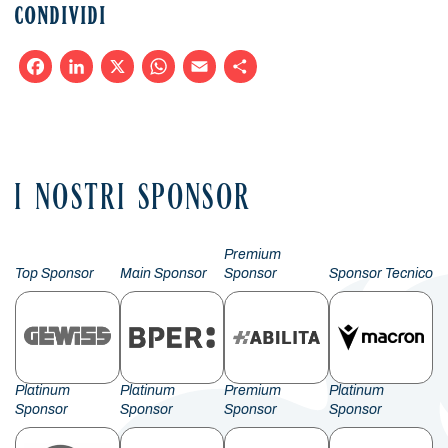
CONDIVIDI
Facebook
LinkedIn
X
WhatsApp
Email
Condividi
I NOSTRI SPONSOR
Premium
Top Sponsor
Main Sponsor
Sponsor
Sponsor Tecnico
Platinum
Platinum
Premium
Platinum
Sponsor
Sponsor
Sponsor
Sponsor