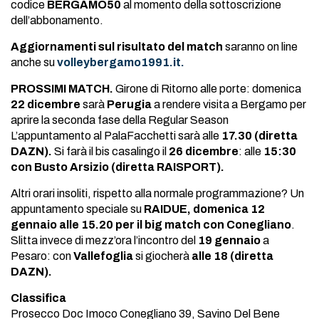
codice
BERGAMO50
al momento della sottoscrizione
dell’abbonamento.
Aggiornamenti sul risultato del match
saranno on line
anche su
volleybergamo1991.it.
PROSSIMI MATCH.
Girone di Ritorno alle porte: domenica
22 dicembre
sarà
Perugia
a rendere visita a Bergamo per
aprire la seconda fase della Regular Season
L’appuntamento al PalaFacchetti sarà alle
17.30 (diretta
DAZN).
Si farà il bis casalingo il
26 dicembre
: alle
15:30
con Busto Arsizio (diretta RAISPORT).
Altri orari insoliti, rispetto alla normale programmazione? Un
appuntamento speciale su
RAIDUE, domenica 12
gennaio alle 15.20 per il big match con Conegliano
.
Slitta invece di mezz’ora l’incontro del
19 gennaio
a
Pesaro: con
Vallefoglia
si giocherà
alle 18 (diretta
DAZN).
Classifica
Prosecco Doc Imoco Conegliano 39, Savino Del Bene