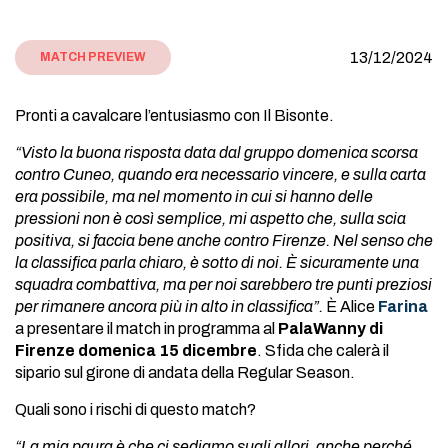
13/12/2024
MATCH PREVIEW
Pronti a cavalcare l’entusiasmo con Il Bisonte.
“Visto la buona risposta data dal gruppo domenica scorsa
contro Cuneo, quando era necessario vincere, e sulla carta
era possibile, ma nel momento in cui si hanno delle
pressioni non è così semplice, mi aspetto che, sulla scia
positiva, si faccia bene anche contro Firenze. Nel senso che
la classifica parla chiaro, è sotto di noi. È sicuramente una
squadra combattiva, ma per noi sarebbero tre punti preziosi
per rimanere ancora più in alto in classifica”.
È Alice
Farina
a presentare il match in programma al
PalaWanny di
Firenze domenica 15 dicembre
. Sfida che calerà il
sipario sul girone di andata della Regular Season.
Quali sono i rischi di questo match?
“La mia paura è che ci sediamo sugli allori, anche perché