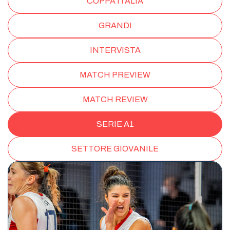
COPPA ITALIA
GRANDI
INTERVISTA
MATCH PREVIEW
MATCH REVIEW
SERIE A1
SETTORE GIOVANILE