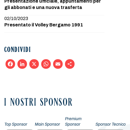
Presentazione ufficiale, appuntamenti per
gli abbonati e una nuova trasferta
02/10/2023
Presentato il Volley Bergamo 1991
CONDIVIDI
Facebook
LinkedIn
X
WhatsApp
Email
Condividi
I NOSTRI SPONSOR
Premium
Top Sponsor
Main Sponsor
Sponsor
Sponsor Tecnico