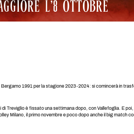
AGGIORE L’8 OTTOBRE
y Bergamo 1991 per la stagione 2023-2024: si comincerà in trasf
 di Treviglio è fissato una settimana dopo, con Vallefoglia. E poi, 
lley Milano, il primo novembre e poco dopo anche il big match c