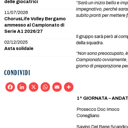
delle giocatrici
“Sarà un inizio bello e im
impegnativo, perché sarann
11/07/2026
subito pronti per mettere f
ChorusLife Volley Bergamo
ammesso al Campionato di
Serie A1 2026/27
Il gruppo sarà però al com
02/12/2025
della squadra.
Asta solidale
“Non sono preoccupato, è c
Campionato ovviamente, è 
giorno di preparazione per f
CONDIVIDI
Facebook
LinkedIn
X
WhatsApp
Email
Condividi
1^ GIORNATA – ANDATA
Prosecco Doc Imoco
Conegliano
Savino Del Bene Scandic