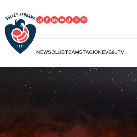
NEWS
CLUB
TEAM
STAGIONE
VB91TV