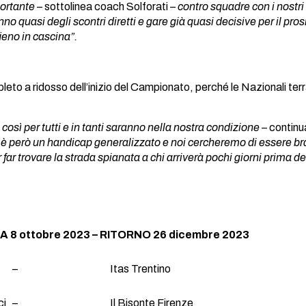
portante
– sottolinea coach Solforati –
contro squadre con i nostri 
o quasi degli scontri diretti e gare già quasi decisive per il pr
ieno in cascina”.
pleto a ridosso dell’inizio del Campionato, perché le Nazionali te
osì per tutti e in tanti saranno nella nostra condizione
– continu
però un handicap generalizzato e noi cercheremo di essere bra
ar trovare la strada spianata a chi arriverà pochi giorni prima dell’
 8 ottobre 2023 – RITORNO 26 dicembre 2023
–
Itas Trentino
ci
–
Il Bisonte Firenze