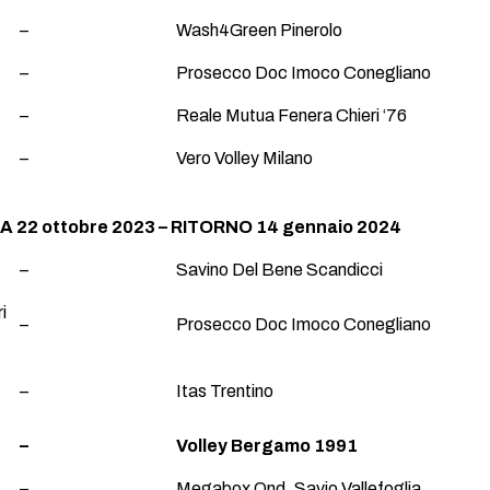
–
Wash4Green Pinerolo
–
Prosecco Doc Imoco Conegliano
–
Reale Mutua Fenera Chieri ‘76
–
Vero Volley Milano
 22 ottobre 2023 – RITORNO 14 gennaio 2024
–
Savino Del Bene Scandicci
i
–
Prosecco Doc Imoco Conegliano
–
Itas Trentino
–
Volley Bergamo 1991
–
Megabox Ond. Savio Vallefoglia