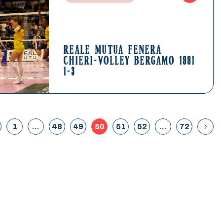
REALE MUTUA FENERA
CHIERI-VOLLEY BERGAMO 1991
1-3
1
…
48
49
50
51
52
…
72