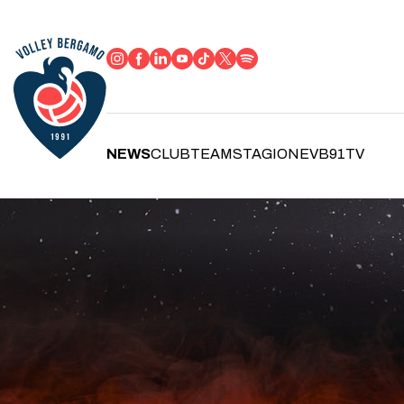
NEWS
CLUB
TEAM
STAGIONE
VB91TV