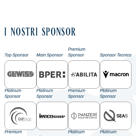
Facebook
LinkedIn
X
WhatsApp
Email
Condividi
I NOSTRI SPONSOR
Premium
Top Sponsor
Main Sponsor
Sponsor
Sponsor Tecnico
Platinum
Platinum
Premium
Platinum
Sponsor
Sponsor
Sponsor
Sponsor
Premium
Platinum
Platinum