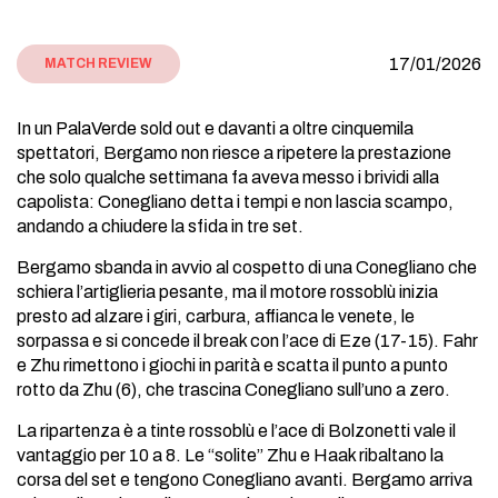
17/01/2026
MATCH REVIEW
In un PalaVerde sold out e davanti a oltre cinquemila
spettatori, Bergamo non riesce a ripetere la prestazione
che solo qualche settimana fa aveva messo i brividi alla
capolista: Conegliano detta i tempi e non lascia scampo,
andando a chiudere la sfida in tre set.
Bergamo sbanda in avvio al cospetto di una Conegliano che
schiera l’artiglieria pesante, ma il motore rossoblù inizia
presto ad alzare i giri, carbura, affianca le venete, le
sorpassa e si concede il break con l’ace di Eze (17-15). Fahr
e Zhu rimettono i giochi in parità e scatta il punto a punto
rotto da Zhu (6), che trascina Conegliano sull’uno a zero.
La ripartenza è a tinte rossoblù e l’ace di Bolzonetti vale il
vantaggio per 10 a 8. Le “solite” Zhu e Haak ribaltano la
corsa del set e tengono Conegliano avanti. Bergamo arriva