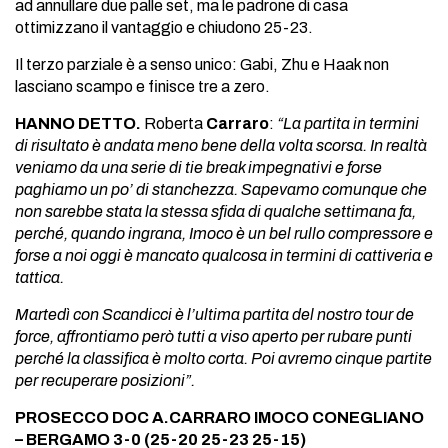
ad annullare due palle set, ma le padrone di casa
ottimizzano il vantaggio e chiudono 25-23.
Il terzo parziale è a senso unico: Gabi, Zhu e Haak non
lasciano scampo e finisce tre a zero.
HANNO DETTO.
Roberta
Carraro
:
“La partita in termini
di risultato è andata meno bene della volta scorsa. In realtà
veniamo da una serie di tie break impegnativi e forse
paghiamo un po’ di stanchezza. Sapevamo comunque che
non sarebbe stata la stessa sfida di qualche settimana fa,
perché, quando ingrana, Imoco è un bel rullo compressore e
forse a noi oggi è mancato qualcosa in termini di cattiveria e
tattica.
Martedì con Scandicci è l’ultima partita del nostro tour de
force, affrontiamo però tutti a viso aperto per rubare punti
perché la classifica è molto corta. Poi avremo cinque partite
per recuperare posizioni”.
PROSECCO DOC A.CARRARO IMOCO CONEGLIANO
– BERGAMO 3-0 (25-20 25-23 25-15)