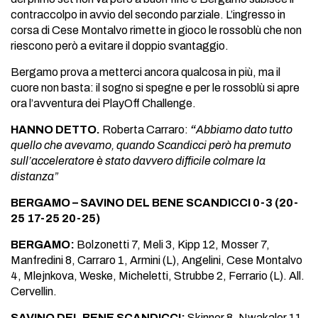
contraccolpo in avvio del secondo parziale. L’ingresso in
corsa di Cese Montalvo rimette in gioco le rossoblù che non
riescono però a evitare il doppio svantaggio.
Bergamo prova a metterci ancora qualcosa in più, ma il
cuore non basta: il sogno si spegne e per le rossoblù si apre
ora l’avventura dei PlayOff Challenge.
HANNO DETTO.
Roberta Carraro:
“
Abbiamo dato tutto
quello che avevamo, quando Scandicci però ha premuto
sull’acceleratore è stato davvero difficile colmare la
distanza”
BERGAMO – SAVINO DEL BENE SCANDICCI 0-3 (20-
25 17-25 20-25)
BERGAMO:
Bolzonetti 7, Meli 3, Kipp 12, Mosser 7,
Manfredini 8, Carraro 1, Armini (L), Angelini, Cese Montalvo
4, Mlejnkova, Weske, Micheletti, Strubbe 2, Ferrario (L). All.
Cervellin.
SAVINO DEL BENE SCANDICCI:
Skinner 8, Nwakalor 11,