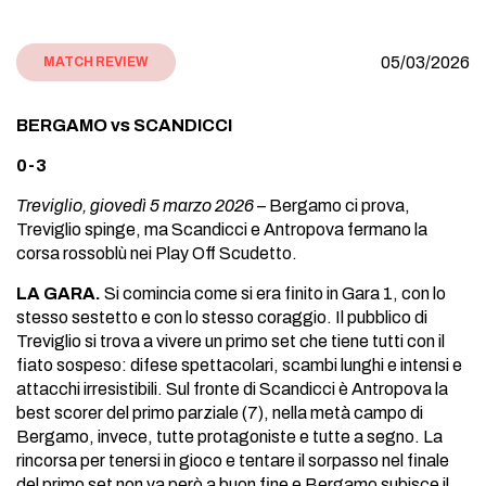
05/03/2026
MATCH REVIEW
BERGAMO vs SCANDICCI
0-3
Treviglio, giovedì 5 marzo 2026
– Bergamo ci prova,
Treviglio spinge, ma Scandicci e Antropova fermano la
corsa rossoblù nei Play Off Scudetto.
LA GARA.
Si comincia come si era finito in Gara 1, con lo
stesso sestetto e con lo stesso coraggio. Il pubblico di
Treviglio si trova a vivere un primo set che tiene tutti con il
fiato sospeso: difese spettacolari, scambi lunghi e intensi e
attacchi irresistibili. Sul fronte di Scandicci è Antropova la
best scorer del primo parziale (7), nella metà campo di
Bergamo, invece, tutte protagoniste e tutte a segno. La
rincorsa per tenersi in gioco e tentare il sorpasso nel finale
del primo set non va però a buon fine e Bergamo subisce il