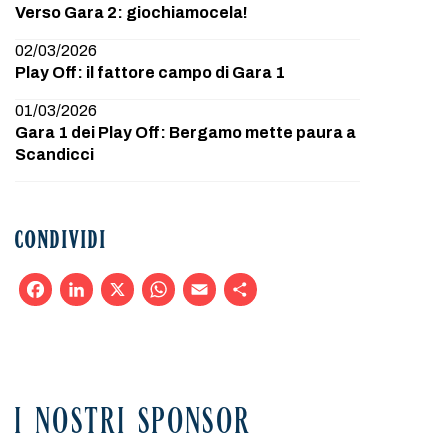
Verso Gara 2: giochiamocela!
02/03/2026
Play Off: il fattore campo di Gara 1
01/03/2026
Gara 1 dei Play Off: Bergamo mette paura a
Scandicci
CONDIVIDI
Facebook
LinkedIn
X
WhatsApp
Email
Condividi
I NOSTRI SPONSOR