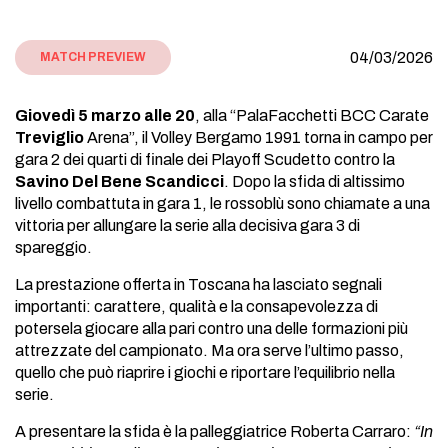
04/03/2026
MATCH PREVIEW
Giovedì 5 marzo alle 20
, alla “PalaFacchetti BCC Carate
Treviglio
Arena”, il Volley Bergamo 1991 torna in campo per
gara 2 dei quarti di finale dei Playoff Scudetto contro la
Savino Del Bene Scandicci
. Dopo la sfida di altissimo
livello combattuta in gara 1, le rossoblù sono chiamate a una
vittoria per allungare la serie alla decisiva gara 3 di
spareggio.
La prestazione offerta in Toscana ha lasciato segnali
importanti: carattere, qualità e la consapevolezza di
potersela giocare alla pari contro una delle formazioni più
attrezzate del campionato. Ma ora serve l’ultimo passo,
quello che può riaprire i giochi e riportare l’equilibrio nella
serie.
A presentare la sfida è la palleggiatrice Roberta Carraro:
“In