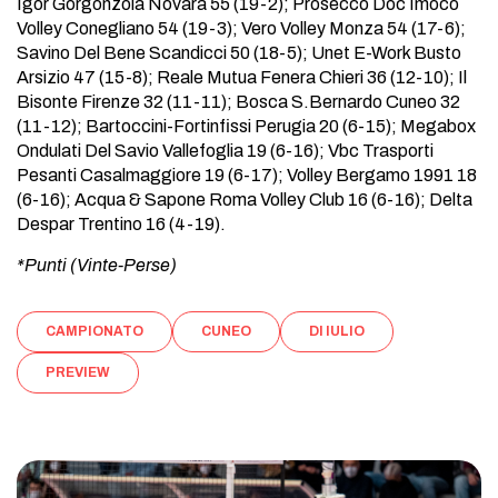
Igor Gorgonzola Novara 55 (19-2); Prosecco Doc Imoco
Volley Conegliano 54 (19-3); Vero Volley Monza 54 (17-6);
Savino Del Bene Scandicci 50 (18-5); Unet E-Work Busto
Arsizio 47 (15-8); Reale Mutua Fenera Chieri 36 (12-10); Il
Bisonte Firenze 32 (11-11); Bosca S.Bernardo Cuneo 32
(11-12); Bartoccini-Fortinfissi Perugia 20 (6-15); Megabox
Ondulati Del Savio Vallefoglia 19 (6-16); Vbc Trasporti
Pesanti Casalmaggiore 19 (6-17); Volley Bergamo 1991 18
(6-16); Acqua & Sapone Roma Volley Club 16 (6-16); Delta
Despar Trentino 16 (4-19).
*Punti (Vinte-Perse)
CAMPIONATO
CUNEO
DI IULIO
PREVIEW