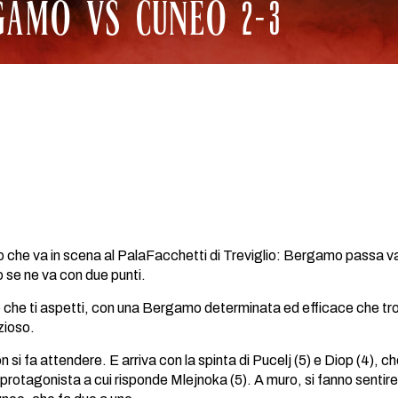
GAMO VS CUNEO 2-3
o che va in scena al PalaFacchetti di Treviglio: Bergamo passa vant
o se ne va con due punti.
o che ti aspetti, con una Bergamo determinata ed efficace che trova 
zioso.
on si fa attendere. E arriva con la spinta di Pucelj (5) e Diop (4), c
rotagonista a cui risponde Mlejnoka (5). A muro, si fanno sentire S