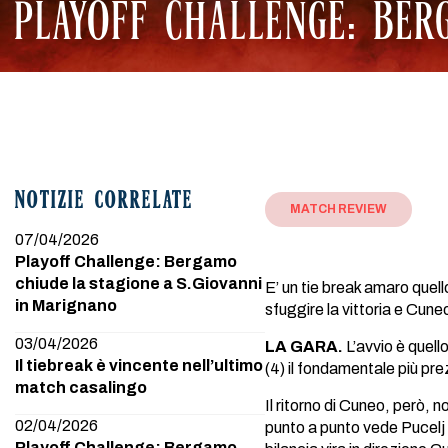
PLAYOFF CHALLENGE: BER
NOTIZIE CORRELATE
MATCH REVIEW
07/04/2026
Playoff Challenge: Bergamo
chiude la stagione a S.Giovanni
E’ un tie break amaro quell
in Marignano
sfuggire la vittoria e Cune
03/04/2026
LA GARA.
L’avvio è quell
Il tiebreak è vincente nell’ultimo
(4) il fondamentale più pre
match casalingo
Il ritorno di Cuneo, però, n
02/04/2026
punto a punto vede Pucelj p
Playoff Challenge: Bergamo