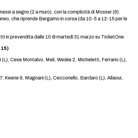
messi a segno (2 a muro), con la complicità di Mosser (6):
 Cuneo, che riprende Bergamo in corsa (da 10-5 a 12-15 per le
lietti in prevendita dalle 10 di martedì 31 marzo su TicketOne.
-15)
(L), Cese Montalvo, Meli, Weske 2, Micheletti, Ferrario (L),
17, Keene 9, Magnani (L), Cecconello, Bardaro (L), Allaoui,