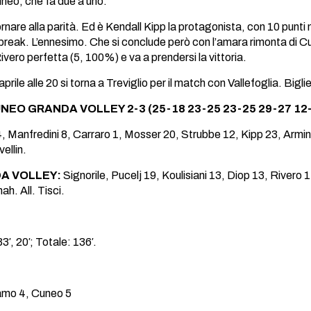
Cuneo, che fa due a uno.
nare alla parità. Ed è Kendall Kipp la protagonista, con 10 punti 
ie break. L’ennesimo. Che si conclude però con l’amara rimonta di
vero perfetta (5, 100%) e va a prendersi la vittoria.
prile alle 20 si torna a Treviglio per il match con Vallefoglia. Big
EO GRANDA VOLLEY 2-3 (25-18 23-25 23-25 29-27 12
 Manfredini 8, Carraro 1, Mosser 20, Strubbe 12, Kipp 23, Armini 
ellin.
A VOLLEY:
Signorile, Pucelj 19, Koulisiani 13, Diop 13, Rivero 
h. All. Tisci.
33′, 20′; Totale: 136′.
mo 4, Cuneo 5