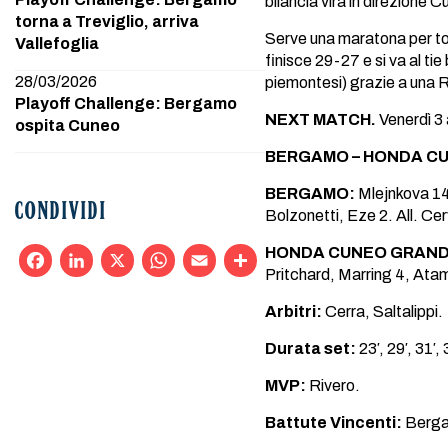
bilancia vira in direzione 
torna a Treviglio, arriva
Serve una maratona per tor
Vallefoglia
finisce 29-27 e si va al t
28/03/2026
piemontesi) grazie a una Ri
Playoff Challenge: Bergamo
NEXT MATCH.
Venerdì 3 a
ospita Cuneo
BERGAMO – HONDA CUN
BERGAMO:
Mlejnkova 14,
CONDIVIDI
Bolzonetti, Eze 2. All. Cerv
HONDA CUNEO GRAND
Pritchard, Marring 4, Atama
Facebook
LinkedIn
X
WhatsApp
Email
Condividi
Arbitri:
Cerra, Saltalippi.
Durata set:
23′, 29′, 31′, 
MVP:
Rivero.
Battute Vincenti:
Berga