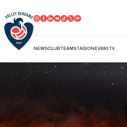
NEWS
CLUB
TEAM
STAGIONE
VB91TV