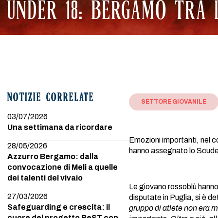
UNDER 18: BERGAMO TRA 
NOTIZIE CORRELATE
SETTORE GIOVANILE
03/07/2026
Una settimana da ricordare
Emozioni importanti, nel c
28/05/2026
hanno assegnato lo Scudet
Azzurro Bergamo: dalla
convocazione di Meli a quelle
dei talenti del vivaio
Le giovano rossoblù hanno
27/03/2026
disputate in Puglia, si è de
Safeguarding e crescita: il
gruppo di atlete non era m
cuore del progetto BeST con