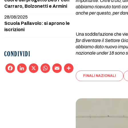
importante. Oltre a ciò, al
Carraro, Bolzonetti e Armini
abbiamo ricevuto tanti c
anche per questo, per dare
28/08/2025
Scuola Pallavolo: si aprono le
iscrizioni
Una soddisfazione che vie
far diventare il Settore G
abbiamo dato nuovo impuls
nazionale under 18 sono so
CONDIVIDI
FINALI NAZIONALI
Facebook
LinkedIn
X
WhatsApp
Email
Condividi