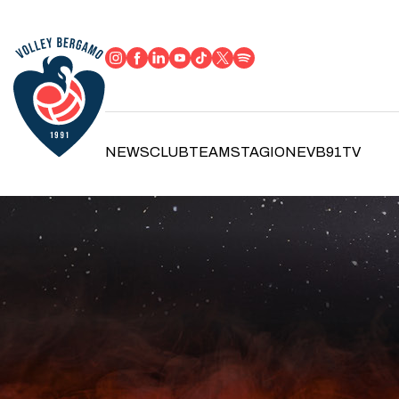
NEWS
CLUB
TEAM
STAGIONE
VB91TV