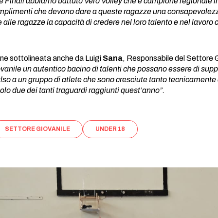
le Finali abbiamo battuto Vero Volley che è campione regionale in 
omplimenti che devono dare a queste ragazze una consapevolezz
 alle ragazze la capacità di credere nel loro talento e nel lavoro
ne sottolineata anche da Luigi
Sana
, Responsabile del Settore 
iovanile un autentico bacino di talenti che possano essere di supp
o a un gruppo di atlete che sono cresciute tanto tecnicamente 
lo due dei tanti traguardi raggiunti quest’anno”.
SETTORE GIOVANILE
UNDER 18