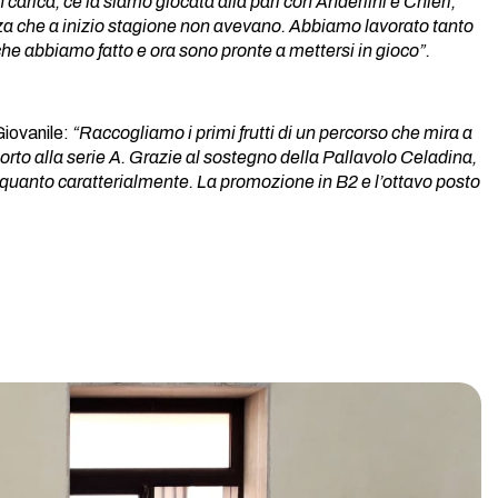
carica, ce la siamo giocata alla pari con Anderlini e Chieri,
a che a inizio stagione non avevano. Abbiamo lavorato tanto
 che abbiamo fatto e ora sono pronte a mettersi in gioco”.
Giovanile:
“Raccogliamo i primi frutti di un percorso che mira a
orto alla serie A. Grazie al sostegno della Pallavolo Celadina,
quanto caratterialmente. La promozione in B2 e l’ottavo posto