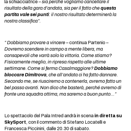
la schiacciatrice –
sia perché vogliamo cancellare il
risultato della gara d’andata, sia per il fatto che
questa
partita vale sei punti
: il nostro risultato determinerà la
nostra classifica”.
“ Dobbiamo provare a vincere
– continua Partenio –
Dovremo scendere in campo a mente libera, ma
consapevoli che varrà solo la vittoria. Come stiamo?
Fisicamente meglio, in ripresa rispetto alle ultime
settimane. Come si ferma Casalmaggiore?
Dobbiamo
bloccare Dimitrova
, che all’andata ci ha fatto dannare.
Secondo me, se riusciremo a contenerla, avremo fatto un
bel passo avanti. Non dico che basterà, perché avremo di
fronte una squadra ottima, ma saremo a buon punto…”
Lo spettacolo del Pala Intred andrà in scena
in diretta su
SkySport
, con il commento di Stefano Locatelli e
Francesca Piccinini, dalle 20.30 di sabato.