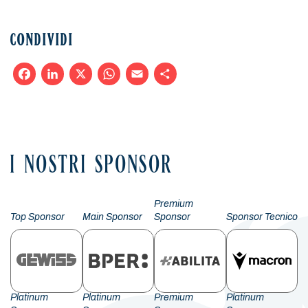
CONDIVIDI
Facebook
LinkedIn
X
WhatsApp
Email
Condividi
I NOSTRI SPONSOR
Premium
Top Sponsor
Main Sponsor
Sponsor
Sponsor Tecnico
Platinum
Platinum
Premium
Platinum