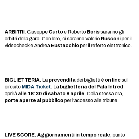
ARBITRI.
Giuseppe
Curto
e Roberto
Boris
saranno gli
arbitri della gara. Con loro, ci saranno Valerio
Rusconi
per il
videocheck e Andrea
Eustacchio
per il referto elettronico.
BIGLIETTERIA.
La
prevendita
dei biglietti è
on line
sul
circuito
MIDA Ticket
. La
biglietteria del Pala Intred
aprirà
alle 18:30 di sabato 8 aprile
. Dalla stessa ora,
porte aperte al pubblico
per l’accesso alle tribune.
LIVE SCORE.
Aggiornamenti in tempo reale
, punto