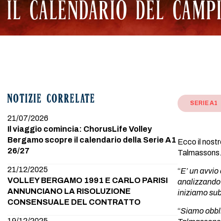
IL CALENDARIO DEL CAMP
NOTIZIE CORRELATE
SERIE A1
21/07/2026
Il viaggio comincia: ChorusLife Volley
Bergamo scopre il calendario della Serie A1
Ecco il nostr
26/27
Talmassons. 
21/12/2025
“
E’ un avvio
VOLLEY BERGAMO 1991 E CARLO PARISI
analizzando 
ANNUNCIANO LA RISOLUZIONE
iniziamo sub
CONSENSUALE DEL CONTRATTO
“
Siamo obbli
19/12/2025