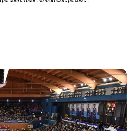
 per dare un buon inizio al nostro percorso
”.