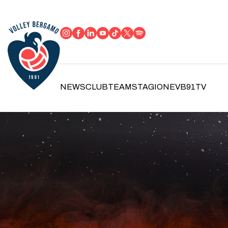
NEWS
CLUB
TEAM
STAGIONE
VB91TV