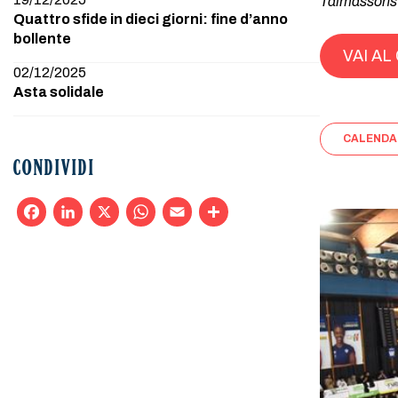
Talmassons r
Quattro sfide in dieci giorni: fine d’anno
bollente
VAI A
02/12/2025
Asta solidale
CALENDA
CONDIVIDI
Facebook
LinkedIn
X
WhatsApp
Email
Condividi