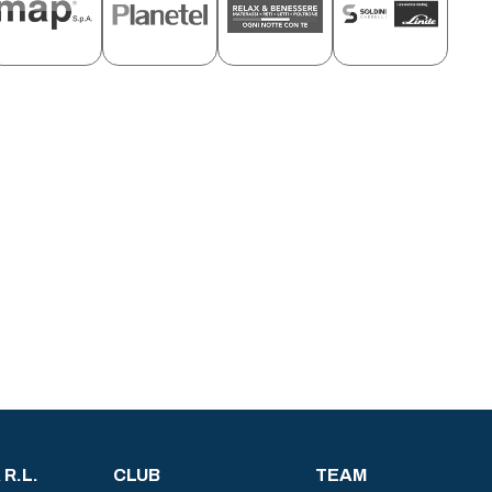
R.L.
CLUB
TEAM