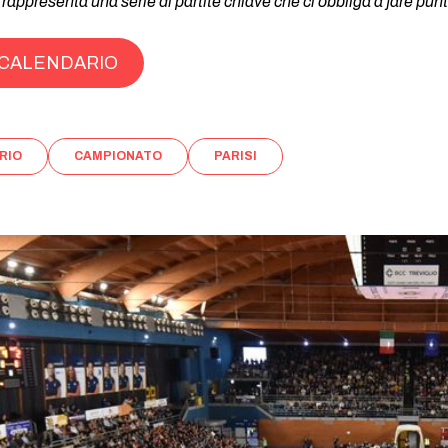
appresenta una serie di partite chiave che ci obbliga a fare punti
L CALENDARIO
RIO
CAMPIONATO
PARISI