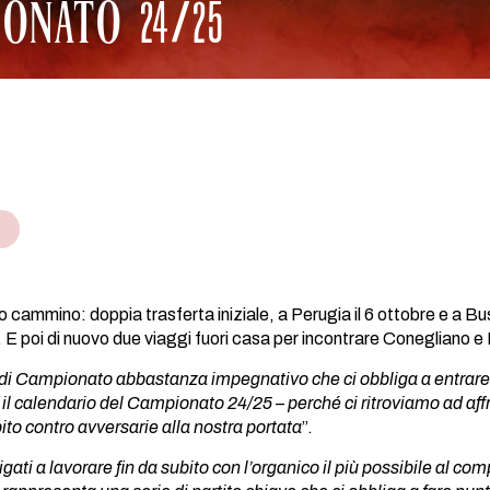
IONATO 24/25
o cammino: doppia trasferta iniziale, a Perugia il 6 ottobre e a Bus
E poi di nuovo due viaggi fuori casa per incontrare Conegliano 
 di Campionato abbastanza impegnativo che ci obbliga a entrare
il calendario del Campionato 24/25 – perché ci ritroviamo ad affr
ito contro avversarie alla nostra portata
”.
gati a lavorare fin da subito con l’organico il più possibile al c