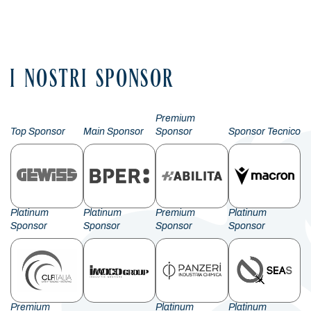
Facebook
LinkedIn
X
WhatsApp
Email
Condividi
I NOSTRI SPONSOR
Premium
Top Sponsor
Main Sponsor
Sponsor
Sponsor Tecnico
Platinum
Platinum
Premium
Platinum
Sponsor
Sponsor
Sponsor
Sponsor
Premium
Platinum
Platinum