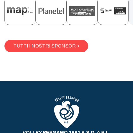
TUTTI I NOSTRI SPONSOR
VOLLEY BERGAMO 1991 S.S.D. A R.L.