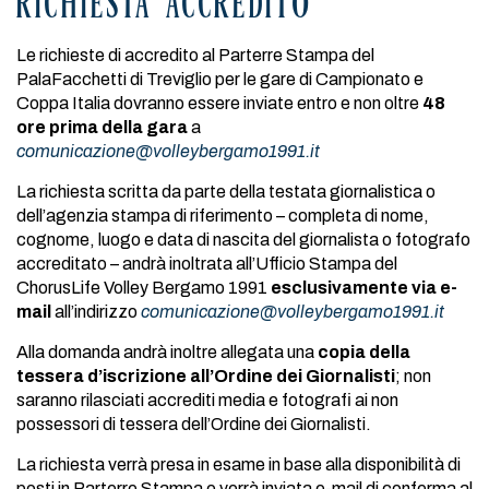
RICHIESTA ACCREDITO
Le richieste di accredito al Parterre Stampa del
PalaFacchetti di Treviglio per le gare di Campionato e
Coppa Italia dovranno essere inviate entro e non oltre
48
ore prima della gara
a
comunicazione@volleybergamo1991.it
La richiesta scritta da parte della testata giornalistica o
dell’agenzia stampa di riferimento – completa di nome,
cognome, luogo e data di nascita del giornalista o fotografo
accreditato – andrà inoltrata all’Ufficio Stampa del
ChorusLife Volley Bergamo 1991
esclusivamente via e-
mail
all’indirizzo
comunicazione@volleybergamo1991.it
Alla domanda andrà inoltre allegata una
copia della
tessera d’iscrizione all’Ordine dei Giornalisti
; non
saranno rilasciati accrediti media e fotografi ai non
possessori di tessera dell’Ordine dei Giornalisti.
La richiesta verrà presa in esame in base alla disponibilità di
posti in Parterre Stampa e verrà inviata e-mail di conferma al