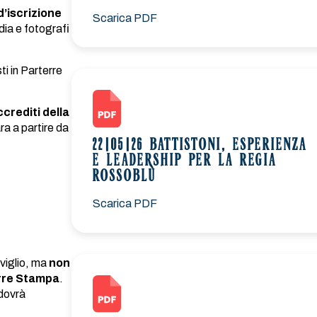
d’iscrizione
Scarica PDF
dia e fotografi
ti in Parterre
crediti della
ara a partire da
22|05|26 BATTISTONI, ESPERIENZA
E LEADERSHIP PER LA REGIA
ROSSOBLÙ
Scarica PDF
viglio, ma
non
erre Stampa
.
 dovrà