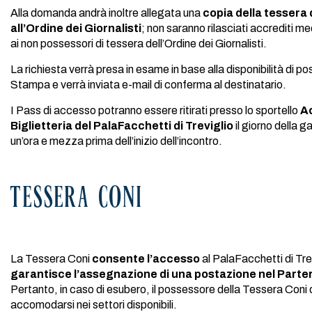
Alla domanda andrà inoltre allegata una
copia della tessera 
all’Ordine dei Giornalisti
; non saranno rilasciati accrediti me
ai non possessori di tessera dell’Ordine dei Giornalisti.
La richiesta verrà presa in esame in base alla disponibilità di pos
Stampa e verrà inviata e-mail di conferma al destinatario.
I Pass di accesso potranno essere ritirati presso lo sportello
Ac
Biglietteria del PalaFacchetti di Treviglio
il giorno della g
un’ora e mezza prima dell’inizio dell’incontro.
TESSERA CONI
La Tessera Coni
consente
l’accesso
al PalaFacchetti di Tre
garantisce l’assegnazione di una postazione nel Part
Pertanto, in caso di esubero, il possessore della Tessera Coni
accomodarsi nei settori disponibili.