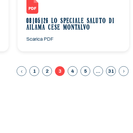
08|05|26 LO SPECIALE SALUTO DI
AILAMA CESE MONTALVO
Scarica PDF
1
2
3
4
5
…
31