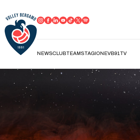
NEWS
CLUB
TEAM
STAGIONE
VB91TV