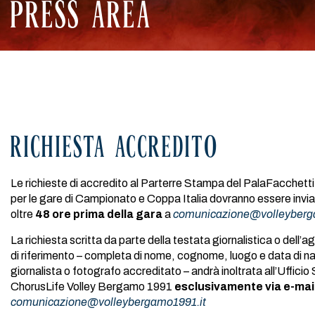
PRESS AREA
RICHIESTA ACCREDITO
Le richieste di accredito al Parterre Stampa del PalaFacchetti 
per le gare di Campionato e Coppa Italia dovranno essere invia
oltre
48 ore prima della gara
a
comunicazione@volleyberg
La richiesta scritta da parte della testata giornalistica o dell
di riferimento – completa di nome, cognome, luogo e data di na
giornalista o fotografo accreditato – andrà inoltrata all’Uffici
ChorusLife Volley Bergamo 1991
esclusivamente via e-mai
comunicazione@volleybergamo1991.it