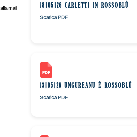
18|05|26 CARLETTI IN ROSSOBLÙ
alla mail
Scarica PDF
13|05|26 UNGUREANU È ROSSOBLÙ
Scarica PDF