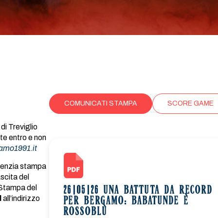
COMUNICATI STAMPA
SCORE GAME
di Treviglio
te entro e non
amo1991.it
’agenzia stampa
scita del
o Stampa del
26|05|26 UNA BATTUTA DA RECORD
l
all’indirizzo
PER BERGAMO: BABATUNDE È
ROSSOBLÙ