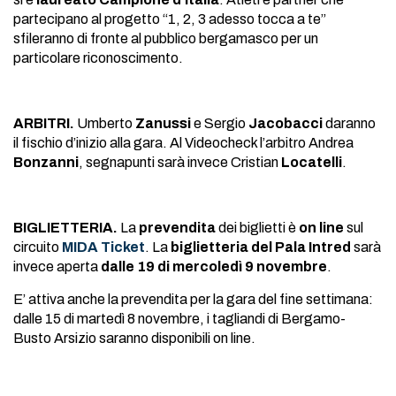
partecipano al progetto “1, 2, 3 adesso tocca a te”
sfileranno di fronte al pubblico bergamasco per un
particolare riconoscimento.
ARBITRI.
Umberto
Zanussi
e Sergio
Jacobacci
daranno
il fischio d’inizio alla gara. Al Videocheck l’arbitro Andrea
Bonzanni
, segnapunti sarà invece Cristian
Locatelli
.
BIGLIETTERIA.
La
prevendita
dei biglietti è
on line
sul
circuito
MIDA Ticket
. La
biglietteria del Pala Intred
sarà
invece aperta
dalle 19 di mercoledì 9 novembre
.
E’ attiva anche la prevendita per la gara del fine settimana:
dalle 15 di martedì 8 novembre, i tagliandi di Bergamo-
Busto Arsizio saranno disponibili on line.