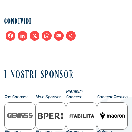
CONDIVIDI
Facebook
LinkedIn
X
WhatsApp
Email
Condividi
I NOSTRI SPONSOR
Premium
Top Sponsor
Main Sponsor
Sponsor
Sponsor Tecnico
Platinum
Platinum
Premium
Platinum