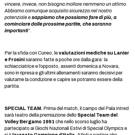
vincere, invece, non bisogna mollare nemmeno un attimo.
Abbiamo comunque acquisito sicurezza nel nostro
potenziale e
sappiamo che possiamo fare di più, a
cominciare dalle prossime partite, che saranno
importanti
“.
Per la sfida con Cuneo, le
valutazioni mediche su Lanier
e Frosini
saranno fatte a poche ore dalla gara: la
schiacciatrice e l’opposto, assenti domenica a Novara,
sono in ripresa e gli ultimi allenamenti saranno decisivi per
valutarne la condizione e capire se potranno essere della
partita.
SPECIAL TEAM.
Prima del match, il campo del Pala Intred
sarà teatro della premiazione dello
Special Team del
Volley Bergamo 1991
che nello scorso luglio ha
partecipato ai Giochi Nazionali Estivi di Special Olympics e
si è
laureato Campione d’Italia
. Atleti e partner che