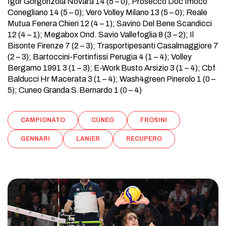
Igor Gorgonzola Novara 14 (5 – 0); Prosecco Doc Imoco
Conegliano 14 (5 – 0); Vero Volley Milano 13 (5 – 0); Reale
Mutua Fenera Chieri 12 (4 – 1); Savino Del Bene Scandicci
12 (4 – 1); Megabox Ond. Savio Vallefoglia 8 (3 – 2); Il
Bisonte Firenze 7 (2 – 3); Trasportipesanti Casalmaggiore 7
(2 – 3); Bartoccini-Fortinfissi Perugia 4 (1 – 4); Volley
Bergamo 1991 3 (1 – 3); E-Work Busto Arsizio 3 (1 – 4); Cbf
Balducci Hr Macerata 3 (1 – 4); Wash4green Pinerolo 1 (0 –
5); Cuneo Granda S.Bernardo 1 (0 – 4)
CAMPIONATO
CUNEO
FROSINI
GENNARI
LANIER
RECUPERO