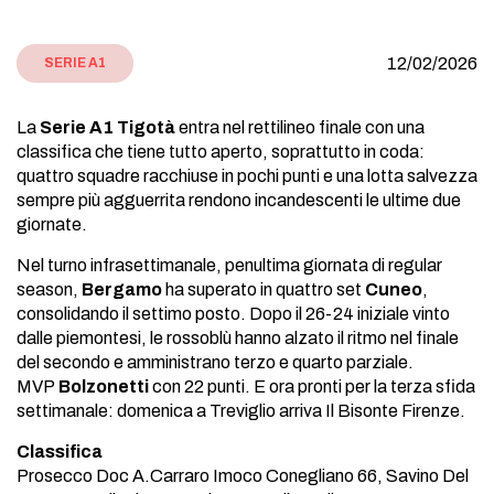
12/02/2026
SERIE A1
La
Serie A1 Tigotà
entra nel rettilineo finale con una
classifica che tiene tutto aperto, soprattutto in coda:
quattro squadre racchiuse in pochi punti e una lotta salvezza
sempre più agguerrita rendono incandescenti le ultime due
giornate.
Nel turno infrasettimanale, penultima giornata di regular
season,
Bergamo
ha superato in quattro set
Cuneo
,
consolidando il settimo posto. Dopo il 26-24 iniziale vinto
dalle piemontesi, le rossoblù hanno alzato il ritmo nel finale
del secondo e amministrano terzo e quarto parziale.
MVP
Bolzonetti
con 22 punti. E ora pronti per la terza sfida
settimanale: domenica a Treviglio arriva Il Bisonte Firenze.
Classifica
Prosecco Doc A.Carraro Imoco Conegliano 66, Savino Del