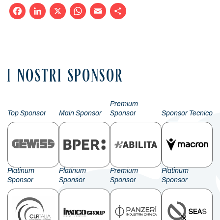
Facebook
LinkedIn
X
WhatsApp
Email
Condividi
I NOSTRI SPONSOR
Premium
Top Sponsor
Main Sponsor
Sponsor
Sponsor Tecnico
Platinum
Platinum
Premium
Platinum
Sponsor
Sponsor
Sponsor
Sponsor