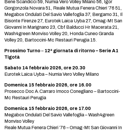
Bene Scandicci 59, Numia Vero Volley Milano 56, Igor
Gorgonzola Novara 51, Reale Mutua Fenera Chieri ’76 51,
Megabox Ondulati Del Savio Vallefoglia 37, Bergamo 31, Il
Bisonte Firenze 27, Eurotek Laica Uyba 27, Omag-Mt San
Giovanni In Marignano 23, Cbf Balducci Hr Macerata 21,
Wash4green Monviso Volley 20, Honda Cuneo Granda
Volley 20, Bartoccini-Mc Restauri Perugia 15.
Prossimo Turno
–
12ª giornata di ritorno – Serie A1
Tigotà
Sabato 14 febbraio 2026, ore 20.30
Eurotek Laica Uyba – Numia Vero Volley Milano
Domenica 15 febbraio 2026, ore 16.00
Prosecco Doc A.Carraro Imoco Conegliano – Bartoccini-
Mc Restauri Perugia
Domenica 15 febbraio 2026, ore 17.00
Megabox Ondulati Del Savio Vallefoglia – Wash4green
Monviso Volley
Reale Mutua Fenera Chieri ’76 – Omag-Mt San Giovanni In