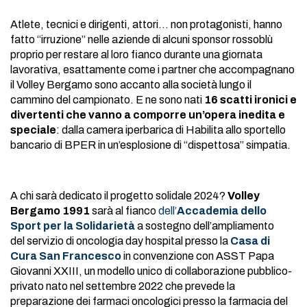
Atlete, tecnici e dirigenti, attori… non protagonisti, hanno
fatto “irruzione” nelle aziende di alcuni sponsor rossoblù
proprio per restare al loro fianco durante una giornata
lavorativa, esattamente come i partner che accompagnano
il Volley Bergamo sono accanto alla società lungo il
cammino del campionato. E ne sono nati
16 scatti ironici e
divertenti che vanno a comporre un’opera inedita e
speciale
: dalla camera iperbarica di Habilita allo sportello
bancario di BPER in un’esplosione di “dispettosa” simpatia.
A chi sarà dedicato il progetto solidale 2024?
Volley
Bergamo 1991
sarà al fianco
dell’
Accademia dello
Sport per la Solidarietà
a sostegno dell’ampliamento
del servizio di oncologia day hospital presso la
Casa di
Cura San Francesco
in convenzione con ASST Papa
Giovanni XXIII, un modello unico di collaborazione pubblico-
privato nato nel settembre 2022 che prevede la
preparazione dei farmaci oncologici presso la farmacia del