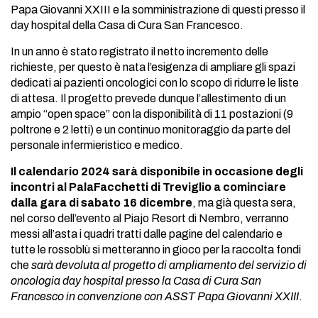
Papa Giovanni XXIII e la somministrazione di questi presso il
day hospital della Casa di Cura San Francesco.
In un anno è stato registrato il netto incremento delle
richieste, per questo è nata l’esigenza di ampliare gli spazi
dedicati ai pazienti oncologici con lo scopo di ridurre le liste
di attesa. Il progetto prevede dunque l’allestimento di un
ampio “open space” con la disponibilità di 11 postazioni (9
poltrone e 2 letti) e un continuo monitoraggio da parte del
personale infermieristico e medico.
Il calendario 2024 sarà disponibile in occasione degli
incontri al PalaFacchetti di Treviglio a cominciare
dalla gara di sabato 16 dicembre
, ma già questa sera,
nel corso dell’evento al Piajo Resort di Nembro, verranno
messi all’asta i quadri tratti dalle pagine del calendario e
tutte le rossoblù si metteranno in gioco per la raccolta fondi
che
sarà devoluta al progetto di ampliamento del servizio di
oncologia day hospital presso la Casa di Cura San
Francesco in convenzione con ASST Papa Giovanni XXIII
.