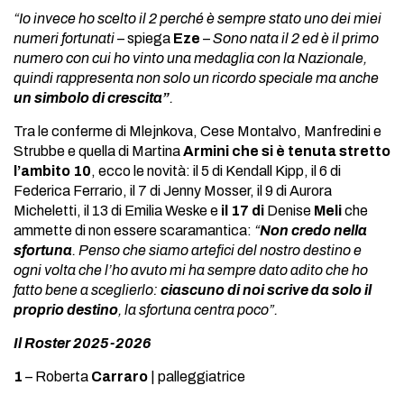
“Io invece ho scelto il 2 perché è sempre stato uno dei miei
numeri fortunati
– spiega
Eze
–
Sono nata il 2 ed è il primo
numero con cui ho vinto una medaglia con la Nazionale,
quindi rappresenta non solo un ricordo speciale ma anche
un simbolo di crescita”
.
Tra le conferme di Mlejnkova, Cese Montalvo, Manfredini e
Strubbe e quella di Martina
Armini che si è tenuta stretto
l’ambito 10
, ecco le novità: il 5 di Kendall Kipp, il 6 di
Federica Ferrario, il 7 di Jenny Mosser, il 9 di Aurora
Micheletti, il 13 di Emilia Weske e
il 17 di
Denise
Meli
che
ammette di non essere scaramantica:
“
Non credo nella
sfortuna
. Penso che siamo artefici del nostro destino e
ogni volta che l’ho avuto mi ha sempre dato adito che ho
fatto bene a sceglierlo:
ciascuno di noi scrive da solo il
proprio destino
, la sfortuna centra poco”.
Il Roster 2025-2026
1
– Roberta
Carraro
| palleggiatrice