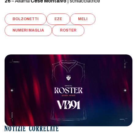
26
– Ailama
Cese Montalvo
| schiacciatrice
BOLZONETTI
EZE
MELI
NUMERI MAGLIA
ROSTER
NOTIZIE CORRELATE