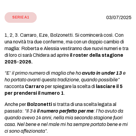
03/07/2025
SERIE A1
1, 2, 3. Carraro, Eze, Bolzonetti. Si comincerà così. Con
una novità tra due conferme, ma con un doppio cambio di
maglia: Roberta e Alessia vestiranno due nuovi numeri e tra
di loro ci sarà Chidera ad aprire
il roster della stagione
2025-2026.
“E’ il primo numero di maglia che ho
avuto in under 13
e
ho portato avanti questa tradizione, quando possibile”
racconta
Carraro
per spiegare la scelta di
lasciare il 5
per prendersi il numero 1
.
Anche per
Bolzonetti
si tratta di una scelta legata al
passato:
“Il 3 è
il numero perfetto per me
: l’ho avuto da
quando avevo 14 anni, nella mia seconda stagione fuori
casa. Nel bene e nel male mi ha sempre portato bene e mi
ci sono affezionata”.