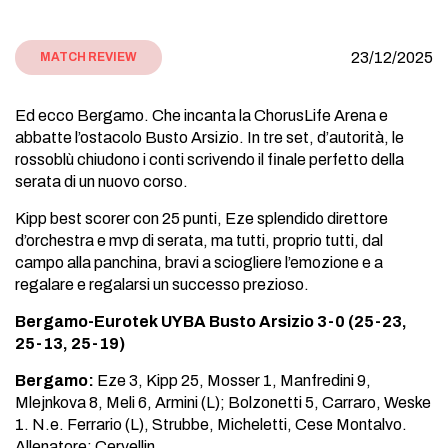
23/12/2025
MATCH REVIEW
Ed ecco Bergamo. Che incanta la ChorusLife Arena e
abbatte l’ostacolo Busto Arsizio. In tre set, d’autorità, le
rossoblù chiudono i conti scrivendo il finale perfetto della
serata di un nuovo corso.
Kipp best scorer con 25 punti, Eze splendido direttore
d’orchestra e mvp di serata, ma tutti, proprio tutti, dal
campo alla panchina, bravi a sciogliere l’emozione e a
regalare e regalarsi un successo prezioso.
Bergamo-Eurotek UYBA Busto Arsizio 3-0 (25-23,
25-13, 25-19)
Bergamo:
Eze 3, Kipp 25, Mosser 1, Manfredini 9,
Mlejnkova 8, Meli 6, Armini (L); Bolzonetti 5, Carraro, Weske
1. N.e. Ferrario (L), Strubbe, Micheletti, Cese Montalvo.
Allenatore: Cervellin