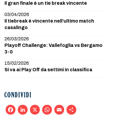
Il gran finale è un tie break vincente
03/04/2026
Il tiebreak è vincente nell’ultimo match
casalingo
26/03/2026
Playoff Challenge: Vallefoglia vs Bergamo
3-0
15/02/2026
Si va ai Play Off da settimi in classifica
CONDIVIDI
Facebook
LinkedIn
X
WhatsApp
Email
Condividi