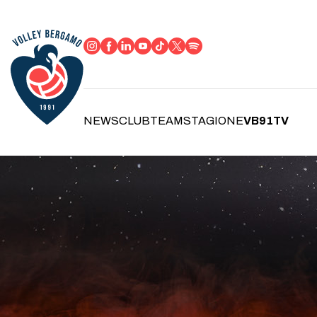
NEWS
CLUB
TEAM
STAGIONE
VB91TV