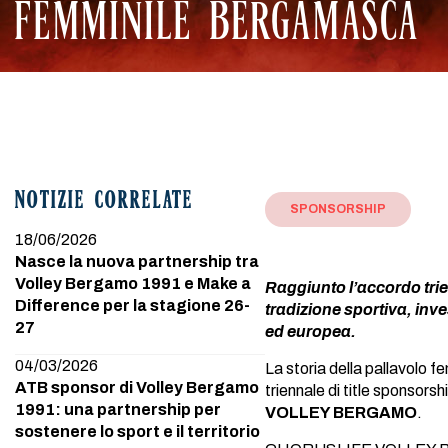
FEMMINILE BERGAMASCA
NOTIZIE CORRELATE
SPONSORSHIP
18/06/2026
Nasce la nuova partnership tra
Volley Bergamo 1991 e Make a
Raggiunto l’accordo tri
Difference per la stagione 26-
tradizione sportiva, inves
27
ed europea.
04/03/2026
La storia della pallavolo
ATB sponsor di Volley Bergamo
triennale di title sponsor
1991: una partnership per
VOLLEY BERGAMO
.
sostenere lo sport e il territorio