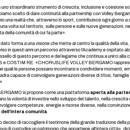
 uno straordinario strumento di crescita, inclusione e coesione s
biamo scelto di dare continuità alla partnership con Volley Be
nio una realtà che, attraverso lo sport, contribuisce ogni giorno 
 una volta sul territorio, sulle persone e sulle nuove generazioni, 
a della comunità di cui fa parte».
to forma a una visione che mette al centro la qualità della vita, 
iso in questi anni un percorso attraverso l’Academy e ospitato al
ssello di questo percorso e del legame che continua a unirci alla 
 e COSTIM RE. «CHORUSLIFE VOLLEY BERGAMO rappresenta l’in
ei quali le persone possano incontrarsi e condividere momenti, e
squadra capace di coinvolgere generazioni diverse di tifosi, famigli
.»
GAMO si propone come una piattaforma
aperta alla part
ano la volontà di investire nello sviluppo del talento, nella crescita
nvolgere competenze, energie e risorse diverse, nella convinzion
 dell’intera comunità
.
eciso di raccogliere il testimone della grande tradizione della 
peva di custodire un patrimonio che appartiene all’intera città», di