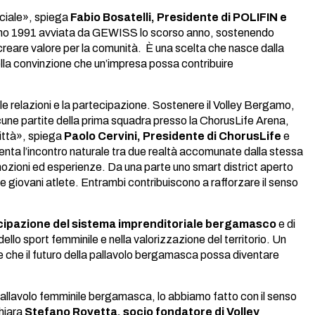
ociale», spiega
Fabio Bosatelli, Presidente di POLIFIN e
rgamo 1991 avviata da GEWISS lo scorso anno, sostenendo
a creare valore per la comunità. È una scelta che nasce dalla
nella convinzione che un’impresa possa contribuire
le relazioni e la partecipazione. Sostenere il Volley Bergamo,
cune partite della prima squadra presso la ChorusLife Arena,
città», spiega
Paolo Cervini, Presidente di ChorusLife
e
contro naturale tra due realtà accomunate dalla stessa
mozioni ed esperienze. Da una parte uno smart district aperto
e e giovani atlete. Entrambi contribuiscono a rafforzare il senso
ecipazione del sistema imprenditoriale bergamasco
e di
 dello sport femminile e nella valorizzazione del territorio. Un
e che il futuro della pallavolo bergamasca possa diventare
pallavolo femminile bergamasca, lo abbiamo fatto con il senso
chiara
Stefano Rovetta, socio fondatore di Volley