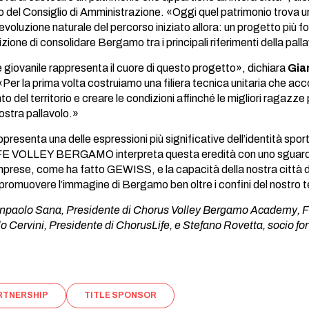
 del Consiglio di Amministrazione. «Oggi quel patrimonio trov
zione naturale del percorso iniziato allora: un progetto più forte,
zione di consolidare Bergamo tra i principali riferimenti della pall
e giovanile rappresenta il cuore di questo progetto», dichiara
Gia
 «Per la prima volta costruiamo una filiera tecnica unitaria che a
ento del territorio e creare le condizioni affinché le migliori ragaz
nostra pallavolo.»
presenta una delle espressioni più significative dell’identità spo
VOLLEY BERGAMO interpreta questa eredità con uno sguardo rivol
 imprese, come ha fatto GEWISS, e la capacità della nostra città d
promuovere l’immagine di Bergamo ben oltre i confini del nostro te
Gianpaolo Sana, Presidente di Chorus Volley Bergamo Academy, Fa
 Cervini, Presidente di ChorusLife, e Stefano Rovetta, socio fo
RTNERSHIP
TITLE SPONSOR