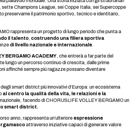
allavolo mondiale. Una storia iniziata con gli straordinari
ti, sette Champions League, sei Coppe Italia, sei Supercoppe
preservarne il patrimonio sportivo, tecnico e identitario,
appresenta un progetto di lungo periodo che punta a
do il talento
,
costruendo una filiera sportiva
tenze
di livello nazionale e internazionale
.
VOLLEY BERGAMO ACADEMY
, che entrerà a far parte del
ete lungo un percorso continuo di crescita, dalle prime
dizioni affinché sempre più ragazze possano diventare
 degli smart district più innovativi d’Europa: un ecosistema
do
al centro la qualità della vita, le relazioni e la
 e internazionale, facendo di CHORUSLIFE VOLLEY BERGAMO un
o smart district.
orso anno, rappresenta un’ulteriore
espressione
ergamasco
attraverso iniziative capaci di generare valore