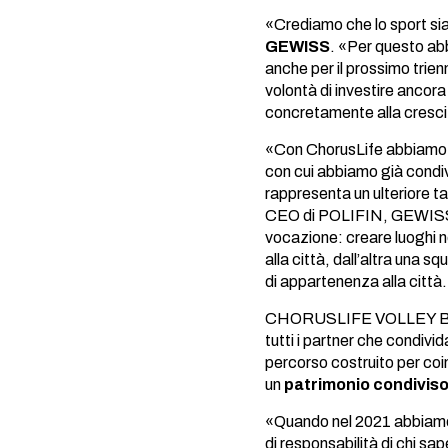
«Crediamo che lo sport sia
GEWISS
. «Per questo ab
anche per il prossimo trien
volontà di investire ancora
concretamente alla crescit
«Con ChorusLife abbiamo da
con cui abbiamo già condiv
rappresenta un ulteriore ta
CEO di POLIFIN, GEWISS
vocazione: creare luoghi n
alla città, dall’altra una 
di appartenenza alla città
CHORUSLIFE VOLLEY BER
tutti i partner che condivid
percorso costruito per coi
un
patrimonio condiviso
«Quando nel 2021 abbiamo d
di responsabilità di chi sa