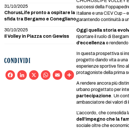
CHORUSLIFE VOLLEY BERGAMO
31/10/2025
successi della Foppapedret
ChorusLife pronto a ospitare la
Italiane e una CEV Cup – e
sfida tra Bergamo e Conegliano
garantendo continuità a u
30/10/2025
Oggi quella storia evo
Il Volley in Piazza con Gewiss
riportare il ruolo di Bergam
d’eccellenza
e rendendo i
In questa prospettiva si i
progetto dando vita a una f
CONDIVIDI
esperienze sportive fino al
protagoniste della prima 
A rendere ancora più distin
Facebook
LinkedIn
X
WhatsApp
Email
Condividi
urbano progettato per inte
partecipazione
. Un con
ambasciatore dei valori di
L’accordo, che consolida 
dell’impegno che la fami
sociale oltre che economi