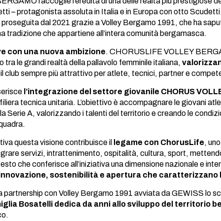
 raccoglie l’eredità di una delle realtà più prestigiose della p
ti – protagonista assoluta in Italia e in Europa con otto Scudet
 proseguita dal 2021 grazie a Volley Bergamo 1991, che ha saputo 
na tradizione che appartiene all’intera comunità bergamasca.
lve con una nuova ambizione
. CHORUSLIFE VOLLEY BERGAMO r
o tra le grandi realtà della pallavolo femminile italiana,
valorizzan
l club sempre più attrattivo per atlete, tecnici, partner e compe
nserisce
l’integrazione del settore giovanile CHORUS 
iliera tecnica unitaria. L’obiettivo è accompagnare le giovani atl
la Serie A, valorizzando i talenti del territorio e creando le con
squadra.
tiva questa visione contribuisce il
legame con ChorusLife
, uno
grare servizi, intrattenimento, ospitalità, cultura, sport, metten
testo che conferisce all’iniziativa una dimensione nazionale
innovazione, sostenibilità e apertura che caratterizzano l
la partnership con Volley Bergamo 1991 avviata da GEWISS lo sc
glia Bosatelli dedica da anni allo sviluppo del territorio
b
co.