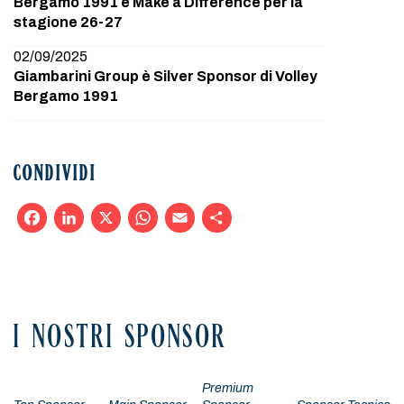
Bergamo 1991 e Make a Difference per la
stagione 26-27
02/09/2025
Giambarini Group è Silver Sponsor di Volley
Bergamo 1991
CONDIVIDI
Facebook
LinkedIn
X
WhatsApp
Email
Condividi
I NOSTRI SPONSOR
Premium