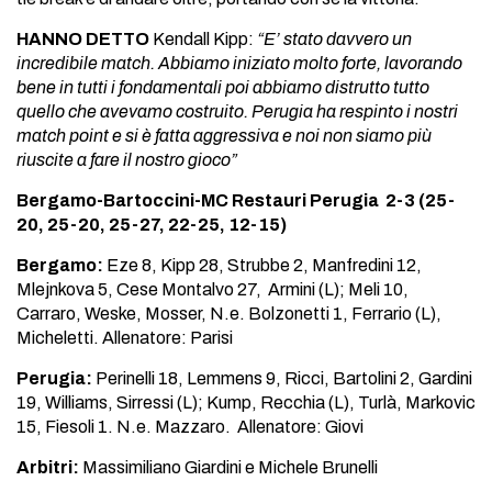
HANNO DETTO
Kendall Kipp:
“E’ stato davvero un
incredibile match. Abbiamo iniziato molto forte, lavorando
bene in tutti i fondamentali poi abbiamo distrutto tutto
quello che avevamo costruito. Perugia ha respinto i nostri
match point e si è fatta aggressiva e noi non siamo più
riuscite a fare il nostro gioco”
Bergamo-Bartoccini-MC Restauri Perugia 2-3 (25-
20, 25-20, 25-27, 22-25, 12-15)
Bergamo:
Eze 8, Kipp 28, Strubbe 2, Manfredini 12,
Mlejnkova 5, Cese Montalvo 27, Armini (L); Meli 10,
Carraro, Weske, Mosser, N.e. Bolzonetti 1, Ferrario (L),
Micheletti. Allenatore: Parisi
Perugia:
Perinelli 18, Lemmens 9, Ricci, Bartolini 2, Gardini
19, Williams, Sirressi (L); Kump, Recchia (L), Turlà, Markovic
15, Fiesoli 1. N.e. Mazzaro. Allenatore: Giovi
Arbitri:
Massimiliano Giardini e Michele Brunelli