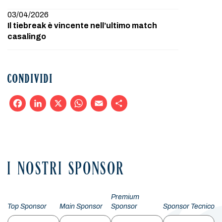
03/04/2026
Il tiebreak è vincente nell’ultimo match
casalingo
CONDIVIDI
Facebook
LinkedIn
X
WhatsApp
Email
Condividi
I NOSTRI SPONSOR
Premium
Top Sponsor
Main Sponsor
Sponsor
Sponsor Tecnico