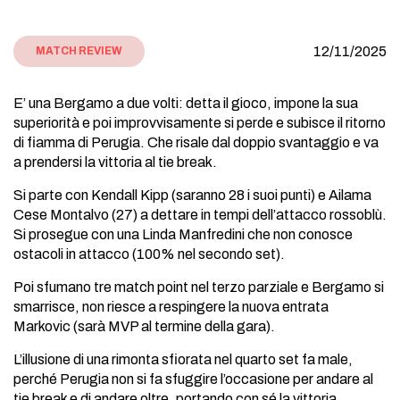
12/11/2025
MATCH REVIEW
E’ una Bergamo a due volti: detta il gioco, impone la sua
superiorità e poi improvvisamente si perde e subisce il ritorno
di fiamma di Perugia. Che risale dal doppio svantaggio e va
a prendersi la vittoria al tie break.
Si parte con Kendall Kipp (saranno 28 i suoi punti) e Ailama
Cese Montalvo (27) a dettare in tempi dell’attacco rossoblù.
Si prosegue con una Linda Manfredini che non conosce
ostacoli in attacco (100% nel secondo set).
Poi sfumano tre match point nel terzo parziale e Bergamo si
smarrisce, non riesce a respingere la nuova entrata
Markovic (sarà MVP al termine della gara).
L’illusione di una rimonta sfiorata nel quarto set fa male,
perché Perugia non si fa sfuggire l’occasione per andare al
tie break e di andare oltre, portando con sé la vittoria.