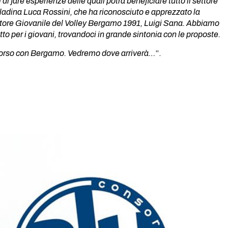
i di fare esperienze delle quali potrà beneficiare tutto il settore
eladina Luca Rossini, che ha riconosciuto e apprezzato la
Settore Giovanile del Volley Bergamo 1991, Luigi Sana. Abbiamo
to per i giovani, trovandoci in grande sintonia con le proposte.
ercorso con Bergamo. Vedremo dove arriverà…
“.