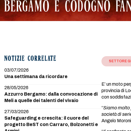
BERGAMO E CODOGNO FA
NOTIZIE CORRELATE
SETTORE G
03/07/2026
Una settimana da ricordare
E’ un moto per
28/05/2026
provincia di L
Azzurro Bergamo: dalla convocazione di
con soddisfazi
Meli a quelle dei talenti del vivaio
“
Siamo molto f
27/03/2026
società di seri
Safeguarding e crescita: il cuore del
Angelo Moroni
progetto BeST con Carraro, Bolzonetti e
Armini