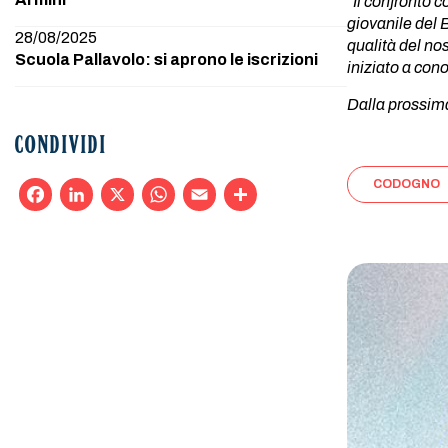
“
Il confronto c
giovanile del 
28/08/2025
qualità del no
Scuola Pallavolo: si aprono le iscrizioni
iniziato a con
Dalla prossima
CONDIVIDI
CODOGNO
Facebook
LinkedIn
X
WhatsApp
Email
Condividi