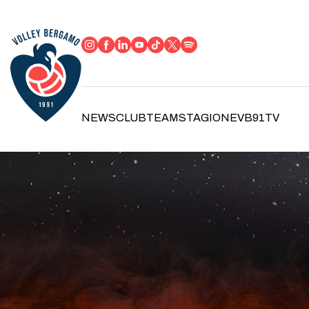
NEWS
CLUB
TEAM
STAGIONE
VB91TV