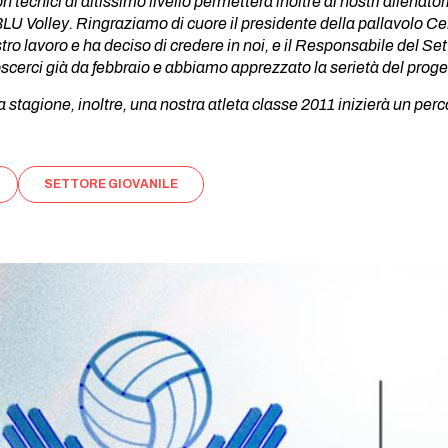
on tecnici di altissimo livello permetterà inoltre ai nostri allenator
BLU Volley. Ringraziamo di cuore il presidente della pallavolo C
stro lavoro e ha deciso di credere in noi, e il Responsabile del 
oscerci già da febbraio e abbiamo apprezzato la serietà del proget
 stagione, inoltre, una nostra atleta classe 2011 inizierà un p
SETTORE GIOVANILE