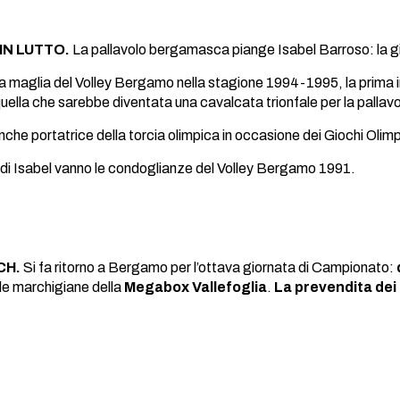
N LUTTO.
La pallavolo bergamasca piange Isabel Barroso: la gio
la maglia del Volley Bergamo nella stagione 1994-1995, la prima in s
i quella che sarebbe diventata una cavalcata trionfale per la pallav
che portatrice della torcia olimpica in occasione dei Giochi Olimp
a di Isabel vanno le condoglianze del Volley Bergamo 1991.
CH.
Si fa ritorno a Bergamo per l’ottava giornata di Campionato:
 le marchigiane della
Megabox Vallefoglia
.
La prevendita dei b