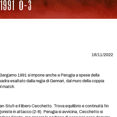
991 0-3
16/11/2022
ley Bergamo 1991 si impone anche a Perugia a spese della
squadra esaltato dalla regia di Gennari, dal muro della coppia
el match.
ufi e il libero Cecchetto. Trova equilibrio e continuità fin
goniste in attacco (2-8). Perugia si avvicina, Cecchetto si