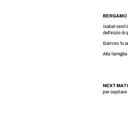
BERGAMO I
Isabel vestì 
dell’inizio d
Barroso fu an
Alla famigli
NEXT MAT
per ospitare