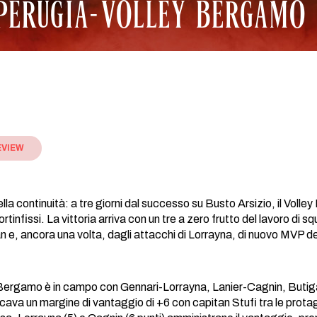
PERUGIA-VOLLEY BERGAMO 1
EVIEW
lla continuità: a tre giorni dal successo su Busto Arsizio, il Vol
rtinfissi. La vittoria arriva con un tre a zero frutto del lavoro di 
n e, ancora una volta, dagli attacchi di Lorrayna, di nuovo MVP d
ergamo è in campo con Gennari-Lorrayna, Lanier-Cagnin, Butigan-St
scava un margine di vantaggio di +6 con capitan Stufi tra le prota