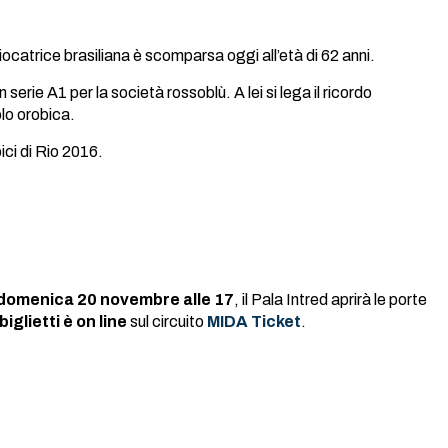
catrice brasiliana è scomparsa oggi all’età di 62 anni.
erie A1 per la società rossoblù. A lei si lega il ricordo
olo orobica.
ici di Rio 2016.
domenica 20 novembre alle 17
, il Pala Intred aprirà le porte
iglietti è on line
sul circuito
MIDA Ticket
.