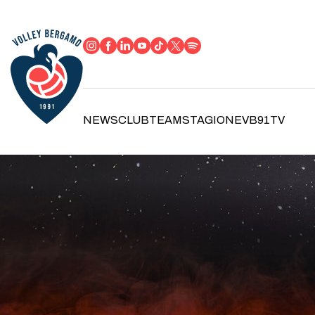
NEWS
CLUB
TEAM
STAGIONE
VB91TV