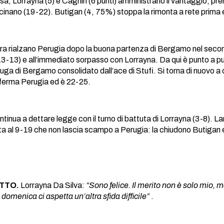
fesa, Lorrayna (5) e Cagnin (6 punti) amministrano il vantaggio, p
vicinano (19-22). Butigan (4, 75%) stoppa la rimonta a rete prima 
ra rialzano Perugia dopo la buona partenza di Bergamo nel secon
(13-13) e all’immediato sorpasso con Lorrayna. Da qui è punto a pun
 fuga di Bergamo consolidato dall’ace di Stufi. Si torna di nuovo 
ferma Perugia ed è 22-25.
nua a dettare legge con il turno di battuta di Lorrayna (3-8). Lani
ta al 9-19 che non lascia scampo a Perugia: la chiudono Butigan
TTO.
Lorrayna Da Silva:
“Sono felice. Il merito non è solo mio, 
domenica ci aspetta un’altra sfida difficile”
.