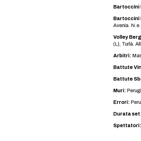
Bartoccini
Bartoccini 
Avenia. N.e. 
Volley Ber
(L), Turlà. A
Arbitri:
Mass
Battute Vi
Battute Sb
Muri:
Perugi
Errori:
Peru
Durata set
Spettatori