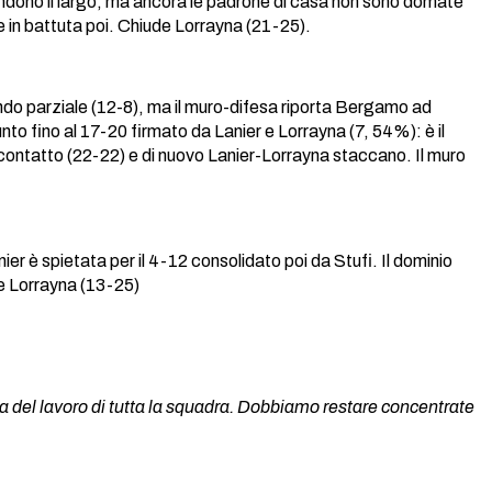
rendono il largo, ma ancora le padrone di casa non sono domate
e in battuta poi. Chiude Lorrayna (21-25).
do parziale (12-8), ma il muro-difesa riporta Bergamo ad
to fino al 17-20 firmato da Lanier e Lorrayna (7, 54%): è il
a contatto (22-22) e di nuovo Lanier-Lorrayna staccano. Il muro
er è spietata per il 4-12 consolidato poi da Stufi. Il dominio
 e Lorrayna (13-25)
ma del lavoro di tutta la squadra. Dobbiamo restare concentrate