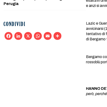
esalta in di
Perugia
e anzi si av
Lazic e Guer
CONDIVIDI
avvicinarsi 
tentativo di
di Bergamo 
Facebook
LinkedIn
X
WhatsApp
Email
Condividi
Bergamo conti
rossoblù por
HANNO DE
però, perché 