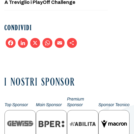
A Treviglio i PlayOff Challenge
CONDIVIDI
Facebook
LinkedIn
X
WhatsApp
Email
Condividi
I NOSTRI SPONSOR
Premium
Top Sponsor
Main Sponsor
Sponsor
Sponsor Tecnico