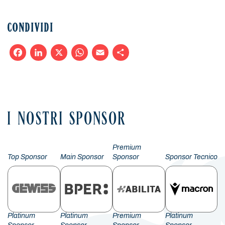
CONDIVIDI
Facebook
LinkedIn
X
WhatsApp
Email
Condividi
I NOSTRI SPONSOR
Premium
Top Sponsor
Main Sponsor
Sponsor
Sponsor Tecnico
Platinum
Platinum
Premium
Platinum