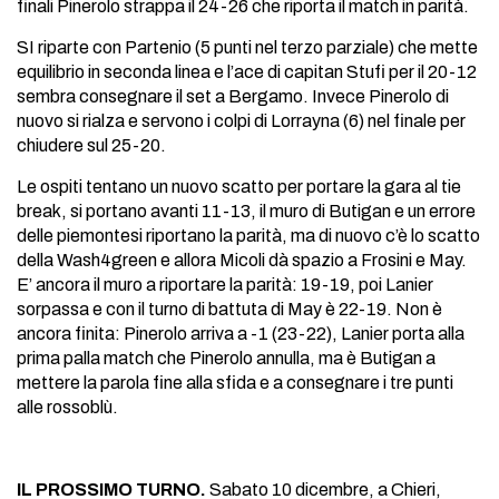
finali Pinerolo strappa il 24-26 che riporta il match in parità.
SI riparte con Partenio (5 punti nel terzo parziale) che mette
equilibrio in seconda linea e l’ace di capitan Stufi per il 20-12
sembra consegnare il set a Bergamo. Invece Pinerolo di
nuovo si rialza e servono i colpi di Lorrayna (6) nel finale per
chiudere sul 25-20.
Le ospiti tentano un nuovo scatto per portare la gara al tie
break, si portano avanti 11-13, il muro di Butigan e un errore
delle piemontesi riportano la parità, ma di nuovo c’è lo scatto
della Wash4green e allora Micoli dà spazio a Frosini e May.
E’ ancora il muro a riportare la parità: 19-19, poi Lanier
sorpassa e con il turno di battuta di May è 22-19. Non è
ancora finita: Pinerolo arriva a -1 (23-22), Lanier porta alla
prima palla match che Pinerolo annulla, ma è Butigan a
mettere la parola fine alla sfida e a consegnare i tre punti
alle rossoblù.
IL PROSSIMO TURNO.
Sabato 10 dicembre, a Chieri,