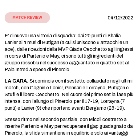
04/12/2022
MATCH REVIEW
E’ di nuovo una vittoria di squadra: dai 20 punti di Khalia
Lanier ai 4 muri di Butigan (a cui si uniscono 8 attacchi e un
ace), dalle ricezioni della MVP Giada Cecchetto agli ingressi
in corsa di Partenio e May, ci sono tutti gli ingredienti del
gruppo rossoblù nel successo agguantato in quattro set al
Pala Intred a spese di Pinerolo.
LA GARA.
Si comincia con il sestetto collaudato negli ultimi
match, con Cagnin e Lanier, Gennari e Lorrayna, Butigan e
Stufi e il libero Cecchetto. Nel cuore del primo set la fase più
intensa, con l’allungo di Pinerolo per il 17-19, Lorrayna (7
punti) e Lanier (9) che riportano avanti Bergamo (23-19).
Stesso ritmo nel secondo parziale, con Micoli costretto a
inserire Partenio e May per recuperare il gap guadagnato da
Pinerolo, la sfida si mantiene in equilibrio e solo ai vantaggi