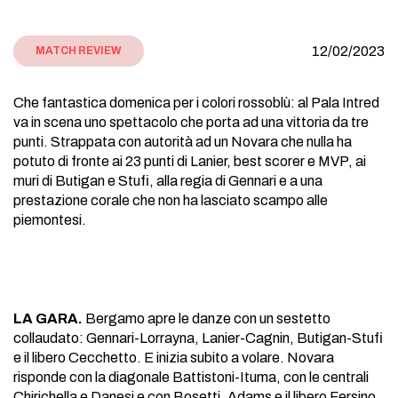
12/02/2023
MATCH REVIEW
Che fantastica domenica per i colori rossoblù: al Pala Intred
va in scena uno spettacolo che porta ad una vittoria da tre
punti. Strappata con autorità ad un Novara che nulla ha
potuto di fronte ai 23 punti di Lanier, best scorer e MVP, ai
muri di Butigan e Stufi, alla regia di Gennari e a una
prestazione corale che non ha lasciato scampo alle
piemontesi.
LA GARA.
Bergamo apre le danze con un sestetto
collaudato: Gennari-Lorrayna, Lanier-Cagnin, Butigan-Stufi
e il libero Cecchetto. E inizia subito a volare. Novara
risponde con la diagonale Battistoni-Ituma, con le centrali
Chirichella e Danesi e con Bosetti, Adams e il libero Fersino