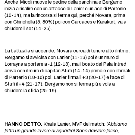
Anche Micoli muove le pedine della panchina e Bergamo
inizia a risalire con un attacco di Lanier e un ace di Partenio
(10-14), ma la rincorsa si ferma qui, perché Novara, prima
con Chirichella (5, 80%) poi con Carcaces e Karakurt, va a
chiudere il set (14-25).
La battaglia si accende, Novara cerca di tenere alto il ritmo,
Bergamo si avvicina con Lanier (11-13) poi è un muro di
Lorrayna a portare a -1 (12-13), ma il boato del Pala Intred
arriva con il muro di capitan Stufi (14-14) prima e con il break
di Partenio (18-16) poi. Lanier firma il +3 (20-17) e l’ace di
Stufi il +4 (21-17). Bergamo non si ferma più e vola a
chiudere la sfida (25-19).
HANNO DETTO.
Khalia Lanier, MVP del match:
“Abbiamo
fatto un grande lavoro di squadra! Sono davvero felice,