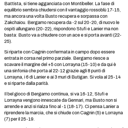
Battista, si tiene agganciata con Montibeller. La fase di
equilibrio sembra chiudersi con il vantaggio rossoblù 17-15,
ma ancora una volta Busto recupera e sorpassa con
Zakchaiou. Bergamo recupera da -2 sul 20-20, di nuovo le
ospiti allungano (20-22), rispondono Stufi e Lanier ma non
basta: Busto va a chiudere con un ace e si porta avanti (22-
25).
Si riparte con Cagnin confermata in campo dopo essere
entrata in corsa nel primo parziale. Bergamo riesce a
scavare il margine del +5 con Lorrayna (15-10) e da qui è
una sinfonia che porta al 22-12 grazie agli 8 punti di
Lorrayna, i 6 di Lanier e ai 3 muri di Butigan. Si vola al 25-14
e si riparte dalla parità.
Il bel gioco di Bergamo continua, si va 16-12, Stufi e
Lorrayna vengono innescate da Gennari, ma Busto non si
arrende e anzi si rialza fino al -1 (18-17). Ci pensa Lanier a
riprendere la marcia, che si chiude con Cagnin (5) e Lorrayna
(7) per il 25-19.