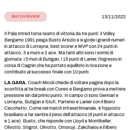
13/11/2022
MATCH REVIEW
Il Pala Intred torna teatro di vittoria da tre punti: il Volley
Bergamo 1991 piega Busto Arsizio e si gode i grandi numeri
in attacco di Lorrayna, best scorer e MVP con 24 punti in
attacco, 3 a muro e 2 ace. Ma tanti altri sono i sorrisi di
giornata: i 5 muri di Butigan, i 15 punti di Lanier, l’ingresso in
corsa di Cagnin che ha portato equilibrio in ricezione e
contribuito al successo finale con 10 punti.
LA GARA.
Coach Micoli chiede di voltare pagina dopo la
sconfitta al tie break con Cuneo e Bergamo prova a mettere
pressione sin dal primo punto. In campo ci sono Gennari e
Lorrayna, Butigan e Stufi, Partenio e Lanier con il libero
Cecchetto. Come nel match infrasettimanale, è l’opposto
brasiliano a far sentire il peso dell’attacco (6 punti in attacco
e 1 ace). Busto, che risponde con Lloyd e Montibeller,
Olivotto, Stigrot, Olivotto, Omoruyi, Zakchaiou e il libero