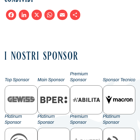
CONDIVIDI
Facebook
LinkedIn
X
WhatsApp
Email
Condividi
I NOSTRI SPONSOR
Premium
Top Sponsor
Main Sponsor
Sponsor
Sponsor Tecnico
Platinum
Platinum
Premium
Platinum
Sponsor
Sponsor
Sponsor
Sponsor